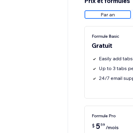
Prix et formules
Par an
Formule Basic
Gratuit
Easily add tab
Up to 3 tabs p
24/7 email sup
Formule Pro
5
59
$
/mois