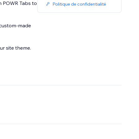
with POWR Tabs to
Politique de confidentialité
in custom-made
ur site theme.