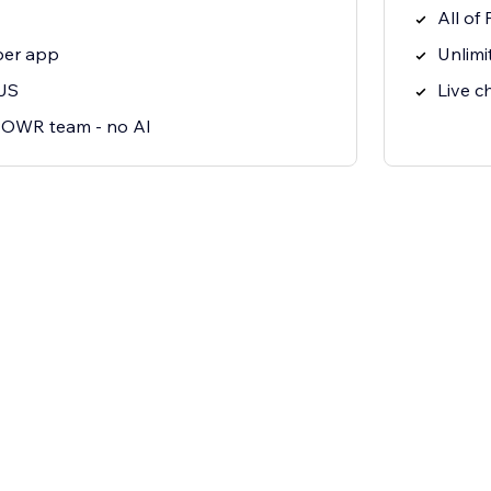
All of 
per app
Unlimi
JS
Live c
 POWR team - no AI