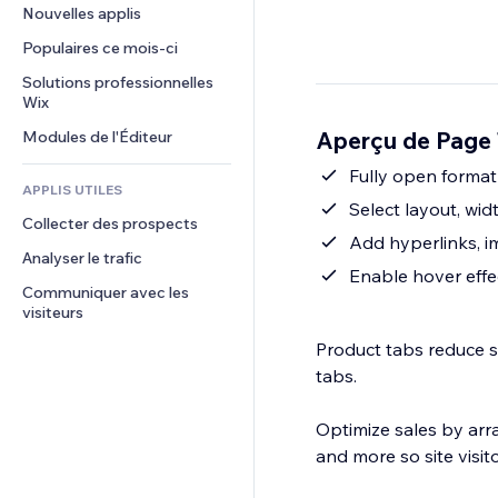
Conversion
Solutions d'entreposage
Nouvelles applis
PDF
Effets sur images
Chat
Dropshipping
Partage de fichiers
Populaires ce mois‑ci
Boutons et menus
Commentaires
Tarifs et abonnement
Actualités
Bannières et badges
Solutions professionnelles 
Téléphone
Financement participatif
Wix
Services de contenu
Calculateurs
Communauté
Alimentation et boissons
Aperçu de Page
Modules de l'Éditeur
Effets de texte
Rechercher
Avis et commentaires
Météo
Fully open format 
CRM
APPLIS UTILES
Graphiques et tableaux
Select layout, wid
Collecter des prospects
Add hyperlinks, 
Analyser le trafic
Enable hover effec
Communiquer avec les 
visiteurs
Product tabs reduce s
tabs.
Optimize sales by arr
and more so site visito