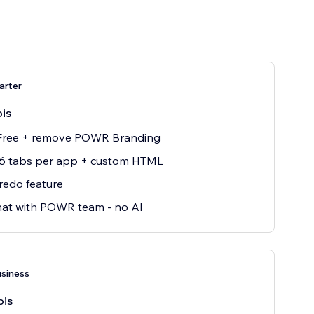
arter
is
f Free + remove POWR Branding
 6 tabs per app + custom HTML
redo feature
hat with POWR team - no AI
siness
ois