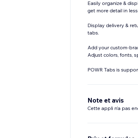
Easily organize & disp
get more detail in les
Display delivery & ret
tabs.
Add your custom-brand
Adjust colors, fonts,
POWR Tabs is support
Note et avis
Cette appli n’a pas enc