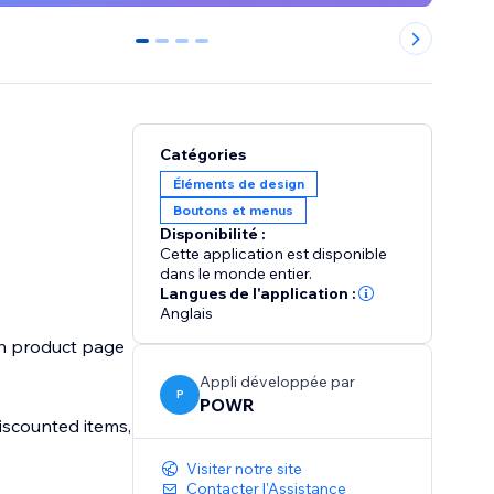
0
1
2
3
Catégories
Éléments de design
Boutons et menus
Disponibilité :
Cette application est disponible
dans le monde entier.
Langues de l'application :
Anglais
th product page
Appli développée par
P
POWR
iscounted items,
Visiter notre site
Contacter l'Assistance