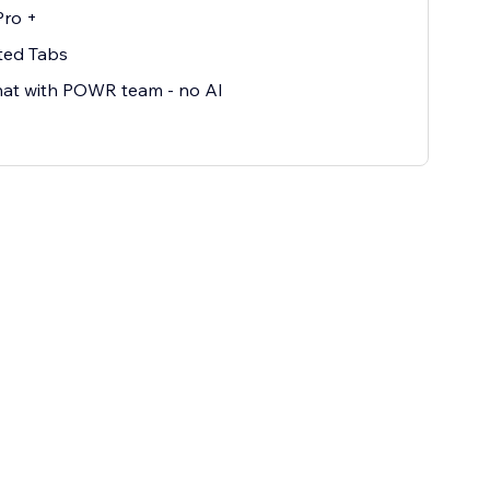
Pro +
ted Tabs
hat with POWR team - no AI