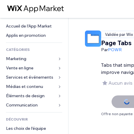
Accueil de l'App Market
Validée par Wix
Applis en promotion
Page Tabs
Par
POWR
CATÉGORIES
Marketing
Tabs that simp
Vente en ligne
Publicités
improve navig
Mobile
Services et événements
Applis pour les boutiques
Aucun avis
Données analytiques
Expédition et livraison
Médias et contenu
Hôtels
Réseaux sociaux
Boutons Vente
Événements
Éléments de design
Galerie
Référencement (SEO)
Cours en ligne
Restaurants
Musique
Cartes et navigation
Communication 
Engagement
Impression à la demande
Immobilier
Podcasts
Confidentialité
Formulaires
Offre non payante
Classement de sites
Comptabilité
DÉCOUVRIR
Réservations
Photographie
Horloge
Blog
E-mail
Coupons et fidélisation
Les choix de l'équipe
Vidéo
Modèles de pages
Sondages