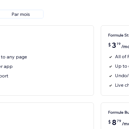
Par mois
Formule St
3
19
$
/mo
All o
s to any page
Up to
er app
Undo/
port
Live c
Formule Bu
8
79
$
/m