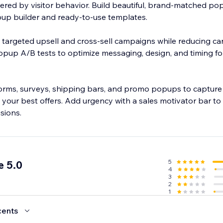
gered by visitor behavior. Build beautiful, brand-matched po
opup builder and ready-to-use templates.
 targeted upsell and cross-sell campaigns while reducing ca
up A/B tests to optimize messaging, design, and timing f
forms, surveys, shipping bars, and promo popups to capture 
t your best offers. Add urgency with a sales motivator bar t
sions.
5
e 5.0
4
3
2
1
cents