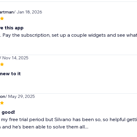
artman
/ Jan 18, 2026
ve this app
t. Pay the subscription, set up a couple widgets and see what
/ Nov 14, 2025
 new to it
son
/ May 29, 2025
o good!
 in my free trial period but Silvano has been so, so helpful get
 and he's been able to solve them all....