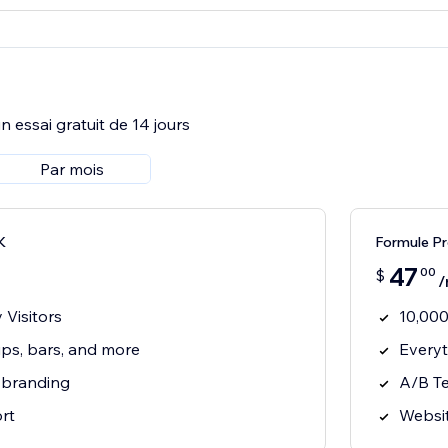
 essai gratuit de 14 jours
Par mois
K
Formule P
47
00
$
/
 Visitors
10,000
ps, bars, and more
Everyt
 branding
A/B Te
rt
Websit