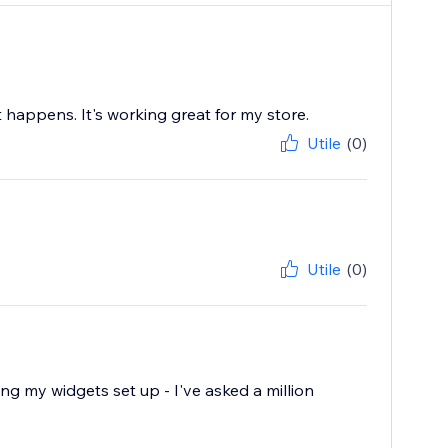
 happens. It's working great for my store.
Utile
(0)
Utile
(0)
ting my widgets set up - I've asked a million