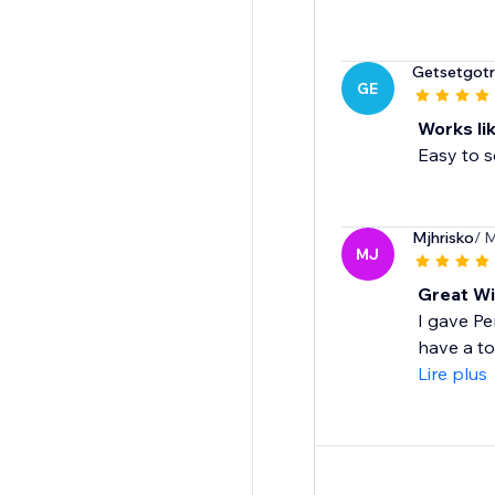
Getsetgotra
GE
Works li
Easy to s
Mjhrisko
/ 
MJ
Great Wi
I gave Pe
have a to
Lire plus