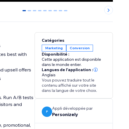
0
1
2
3
4
5
6
7
8
Catégories
s
Marketing
Conversion
es best with
Disponibilité :
Cette application est disponible
dans le monde entier.
d upsell offers
Langues de l'application :
Anglais
s
Vous pouvez traduire tout le
contenu affiché sur votre site
dans la langue de votre choix.
. Run A/B tests
isitors and
Appli développée par
P
Personizely
e, promotional,