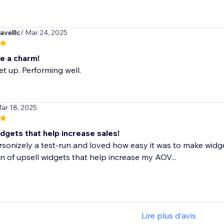
velllc
/ Mar 24, 2025
ke a charm!
et up. Performing well.
Mar 18, 2025
dgets that help increase sales!
rsonizely a test-run and loved how easy it was to make widge
n of upsell widgets that help increase my AOV...
Lire plus d'avis