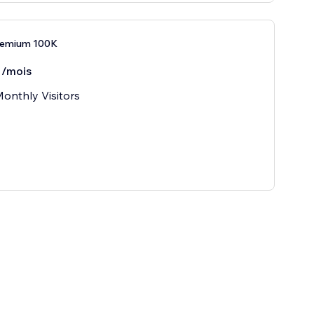
remium 100K
/mois
onthly Visitors