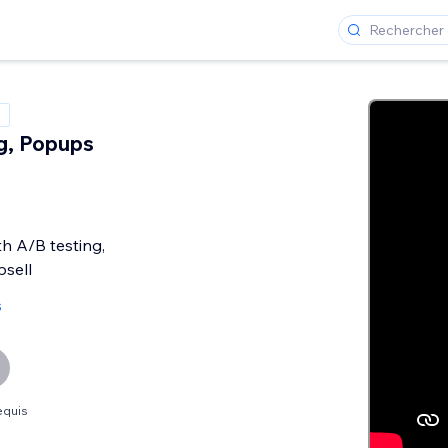
g, Popups
th A/B testing,
sell
s
equis