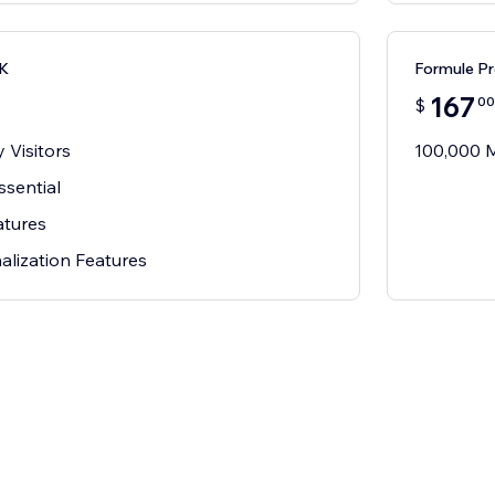
0K
Formule P
167
00
$
 Visitors
100,000 M
ssential
atures
alization Features