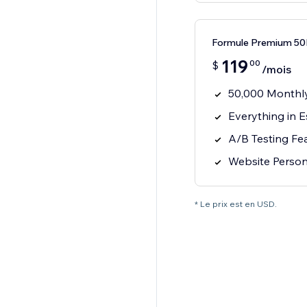
Formule Premium 5
119
00
$
/mois
50,000 Monthly
Everything in E
A/B Testing Fe
Website Person
* Le prix est en USD.