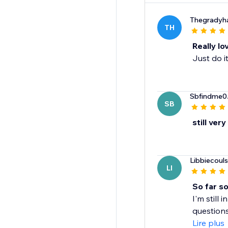
Thegradyh
TH
Really lo
Just do i
Sbfindme0
SB
still very
Libbiecoul
LI
So far s
I'm still
questions
Lire plus