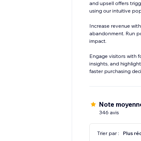
and upsell offers trig
using our intuitive p
Increase revenue with
abandonment. Run pop
impact.
Engage visitors with 
insights, and highligh
faster purchasing deci
Note moyenn
346 avis
Trier par :
Plus ré