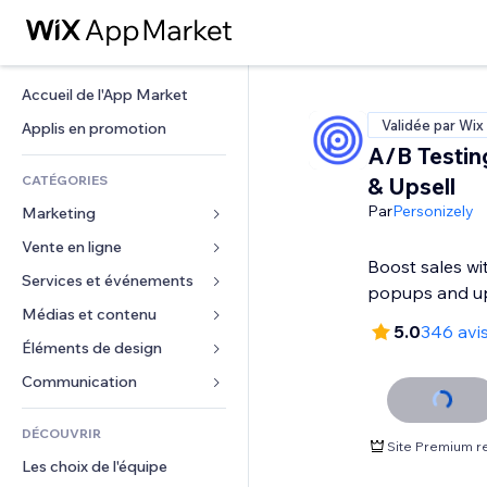
Accueil de l'App Market
Validée par Wix
Applis en promotion
A/B Testin
CATÉGORIES
& Upsell
Par
Personizely
Marketing
Vente en ligne
Publicités
Boost sales wi
Mobile
Services et événements
Applis pour les boutiques
popups and up
Données analytiques
Expédition et livraison
Médias et contenu
Hôtels
5.0
346 avi
Réseaux sociaux
Boutons Vente
Événements
Éléments de design
Galerie
Référencement (SEO)
Cours en ligne
Restaurants
Musique
Cartes et navigation
Communication 
Engagement
Impression à la demande
Immobilier
Podcasts
Confidentialité
Formulaires
Classement de sites
Comptabilité
DÉCOUVRIR
Réservations
Photographie
Horloge
Blog
Site Premium r
E-mail
Coupons et fidélisation
Les choix de l'équipe
Vidéo
Modèles de pages
Sondages