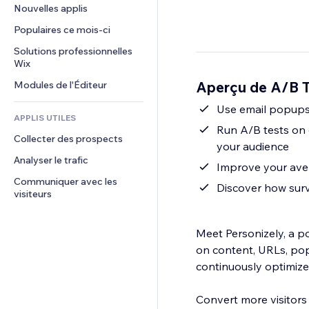
Conversion
Solutions d'entreposage
Nouvelles applis
PDF
Effets sur images
Chat
Dropshipping
Partage de fichiers
Populaires ce mois‑ci
Boutons et menus
Commentaires
Tarifs et abonnement
Actualités
Bannières et badges
Solutions professionnelles 
Téléphone
Financement participatif
Wix
Services de contenu
Calculateurs
Communauté
Alimentation et boissons
Aperçu de A/B T
Modules de l'Éditeur
Effets de texte
Rechercher
Avis et commentaires
Météo
Use email popups 
CRM
APPLIS UTILES
Graphiques et tableaux
Run A/B tests on 
Collecter des prospects
your audience
Analyser le trafic
Improve your aver
Communiquer avec les 
Discover how surv
visiteurs
Meet Personizely, a p
on content, URLs, pop
continuously optimize
Convert more visitors 