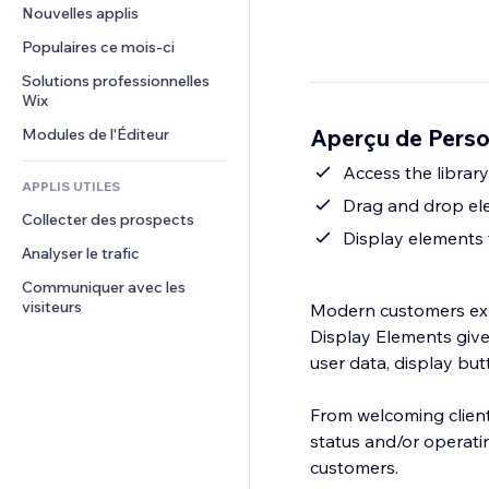
Conversion
Solutions d'entreposage
Nouvelles applis
PDF
Effets sur images
Chat
Dropshipping
Partage de fichiers
Populaires ce mois‑ci
Boutons et menus
Commentaires
Tarifs et abonnement
Actualités
Bannières et badges
Solutions professionnelles 
Téléphone
Financement participatif
Wix
Services de contenu
Calculateurs
Communauté
Alimentation et boissons
Aperçu de Perso
Modules de l'Éditeur
Effets de texte
Rechercher
Avis et commentaires
Météo
Access the librar
CRM
APPLIS UTILES
Graphiques et tableaux
Drag and drop ele
Collecter des prospects
Display elements 
Analyser le trafic
Communiquer avec les 
visiteurs
Modern customers expe
Display Elements give
user data, display bu
From welcoming clients
status and/or operati
customers.