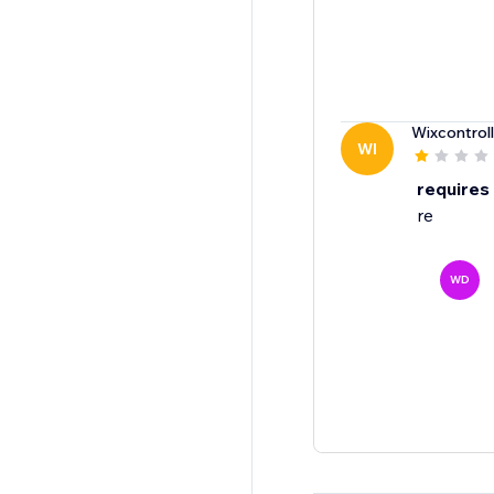
Wixcontroll
WI
requires
re
WD