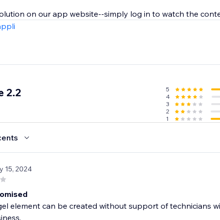
solution on our app website--simply log in to watch the cont
appli
5
 2.2
4
3
2
1
cents
y 15, 2024
romised
gel element can be created without support of technicians w
iness.