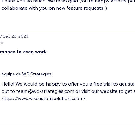
Thank you so much! We're so glad you're happy with its pe
collaborate with you on new feature requests :)
/ Sep 28, 2023
 money to even work
équipe de WD Strategies
Hello! We would be happy to offer you a free trial to get st
out to team@wd-strategies.com or visit our website to get a t
https://www.wixcustomsolutions.com/