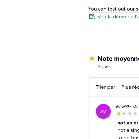
You can test out our 
Voir la démo de l'
Note moyenne
3 avis
Trier par :
Plus ré
Aviv93
/ Ma
AV
not as p
not a sin
to do bus