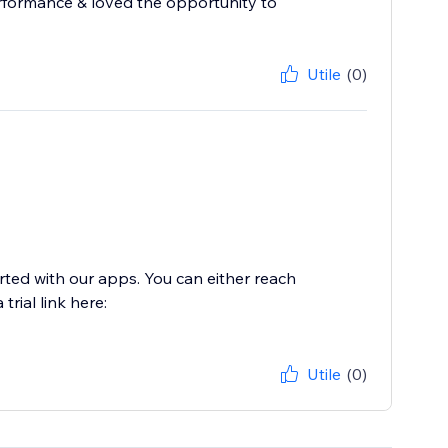
rformance & loved the opportunity to
Utile
(0)
arted with our apps. You can either reach
rial link here:
Utile
(0)