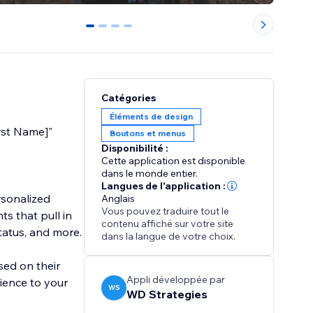
0
1
2
3
Catégories
Éléments de design
rst Name]"
Boutons et menus
Disponibilité :
Cette application est disponible
dans le monde entier.
Langues de l'application :
rsonalized
Anglais
Vous pouvez traduire tout le
s that pull in
contenu affiché sur votre site
tatus, and more.
dans la langue de votre choix.
sed on their
Appli développée par
ience to your
WS
WD Strategies