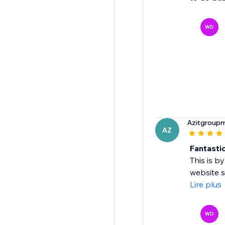
WD
Azitgroup
AZ
Fantasti
This is b
website s
Lire plus
WD