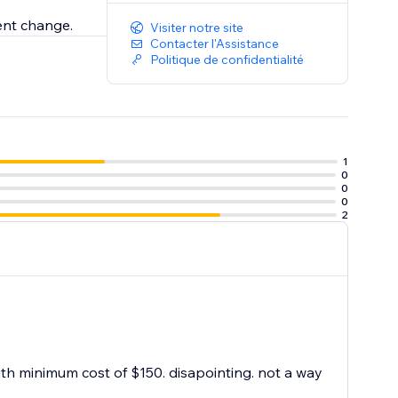
ent change.
Visiter notre site
Contacter l'Assistance
Politique de confidentialité
1
0
0
0
2
ith minimum cost of $150. disapointing. not a way