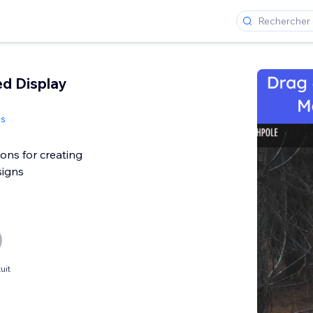
ed Display
es
ons for creating
igns
uit