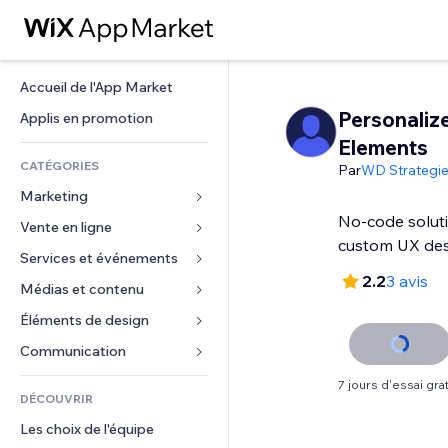
Accueil de l'App Market
Personaliz
Applis en promotion
Elements
CATÉGORIES
Par
WD Strategi
Marketing
No-code soluti
Vente en ligne
Publicités
custom UX des
Mobile
Services et événements
Applis pour les boutiques
2.2
3 avis
Données analytiques
Expédition et livraison
Médias et contenu
Hôtels
Réseaux sociaux
Boutons Vente
Événements
Éléments de design
Galerie
Référencement (SEO)
Cours en ligne
Restaurants
Musique
Cartes et navigation
Communication 
Engagement
Impression à la demande
Immobilier
Podcasts
Confidentialité
Formulaires
7 jours d'essai grat
Classement de sites
Comptabilité
DÉCOUVRIR
Réservations
Photographie
Horloge
Blog
E-mail
Coupons et fidélisation
Les choix de l'équipe
Vidéo
Modèles de pages
Sondages