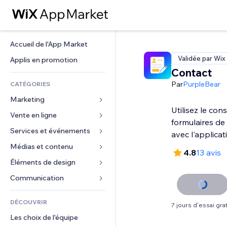
Accueil de l'App Market
Validée par Wix
Applis en promotion
Contact
Par
PurpleBear
CATÉGORIES
Marketing
Utilisez le con
Vente en ligne
Publicités
formulaires de
Mobile
Services et événements
Applis pour les boutiques
avec l'applicat
Données analytiques
Expédition et livraison
Médias et contenu
Hôtels
4.8
13 avis
Réseaux sociaux
Boutons Vente
Événements
Éléments de design
Galerie
Référencement (SEO)
Cours en ligne
Restaurants
Musique
Cartes et navigation
Communication 
Engagement
Impression à la demande
Immobilier
Podcasts
Confidentialité
Formulaires
Classement de sites
Comptabilité
DÉCOUVRIR
Réservations
Photographie
7 jours d'essai grat
Horloge
Blog
E-mail
Coupons et fidélisation
Les choix de l'équipe
Vidéo
Modèles de pages
Sondages