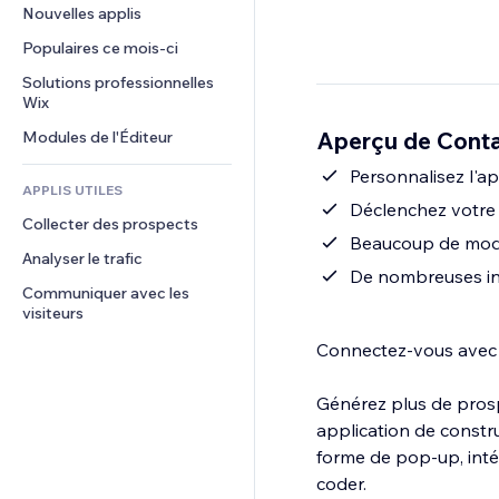
Conversion
Solutions d'entreposage
Nouvelles applis
PDF
Effets sur images
Chat
Dropshipping
Partage de fichiers
Populaires ce mois‑ci
Boutons et menus
Commentaires
Tarifs et abonnement
Actualités
Bannières et badges
Solutions professionnelles 
Téléphone
Financement participatif
Wix
Services de contenu
Calculateurs
Communauté
Alimentation et boissons
Aperçu de Cont
Modules de l'Éditeur
Effets de texte
Rechercher
Avis et commentaires
Météo
Personnalisez l'ap
CRM
APPLIS UTILES
Graphiques et tableaux
Déclenchez votre 
Collecter des prospects
Beaucoup de modè
Analyser le trafic
De nombreuses in
Communiquer avec les 
visiteurs
Connectez-vous avec l
Générez plus de prosp
application de constr
forme de pop-up, intég
coder.