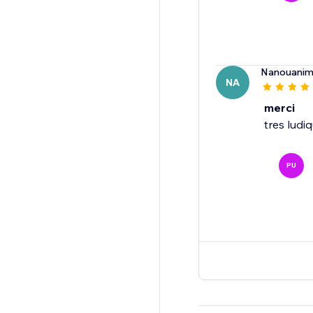
Nanouani
NA
merci
tres ludi
PU