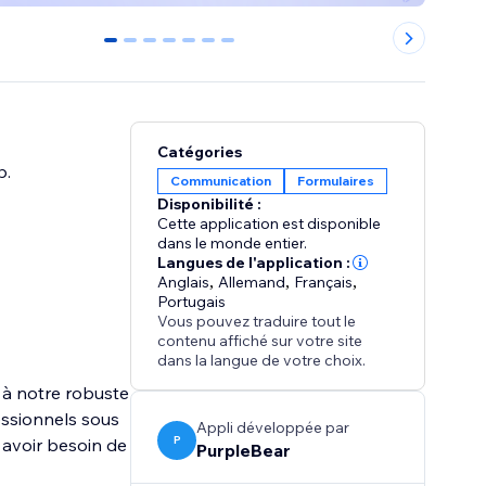
0
1
2
3
4
5
6
Catégories
b.
Communication
Formulaires
Disponibilité :
Cette application est disponible
dans le monde entier.
Langues de l'application :
Anglais
,
Allemand
,
Français
,
Portugais
Vous pouvez traduire tout le
contenu affiché sur votre site
dans la langue de votre choix.
 à notre robuste
essionnels sous
Appli développée par
P
 avoir besoin de
PurpleBear