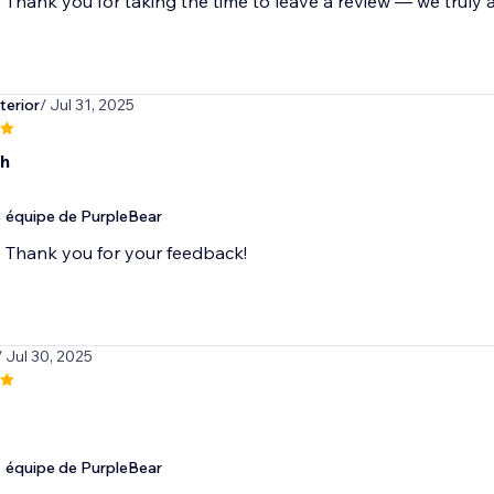
Thank you for taking the time to leave a review — we truly a
terior
/ Jul 31, 2025
ch
équipe de PurpleBear
Thank you for your feedback!
/ Jul 30, 2025
équipe de PurpleBear