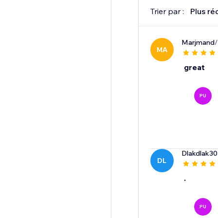
Trier par :
Plus ré
Marjmand
/
MA
great
PU
Dlakdlak30
DL
.
PU