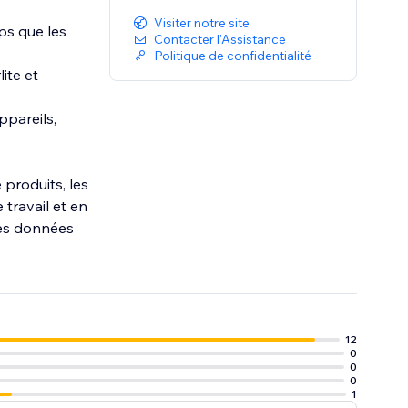
Visiter notre site
ps que les
Contacter l'Assistance
Politique de confidentialité
ite et
ppareils,
 produits, les
 travail et en
des données
12
0
0
0
1