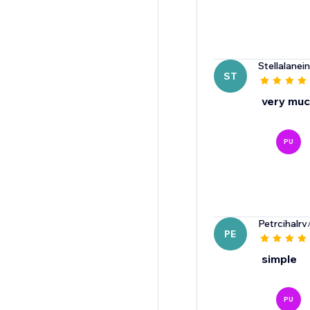
Stellalanein
ST
very mu
PU
Petrcihalrv
PE
simple
PU