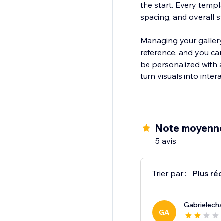
the start. Every templ
spacing, and overall s
Managing your gallery 
reference, and you ca
be personalized with a 
turn visuals into inte
Note moyenne
5 avis
Trier par :
Plus ré
Gabrielech
GA