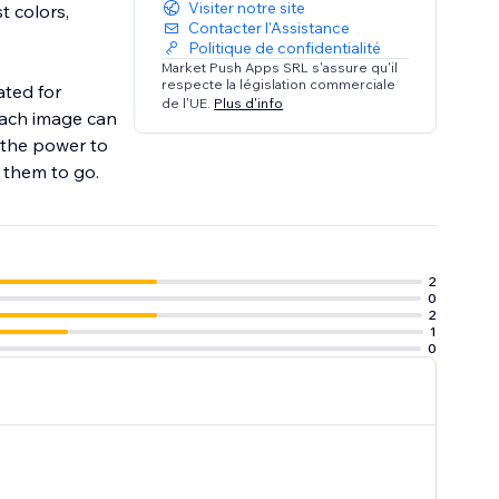
Visiter notre site
t colors,
Contacter l'Assistance
Politique de confidentialité
Market Push Apps SRL s'assure qu'il
respecte la législation commerciale
ated for
de l'UE.
Plus d'info
Each image can
u the power to
t them to go.
2
0
2
1
0