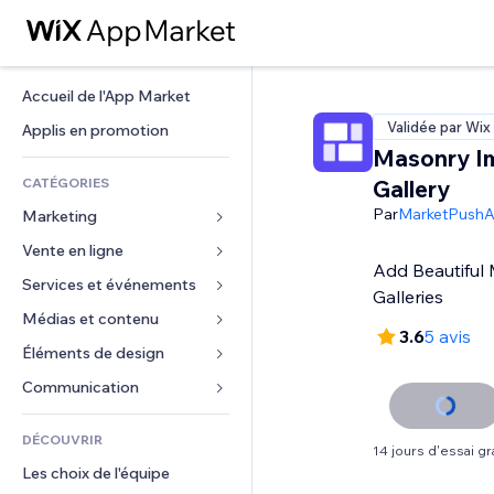
Accueil de l'App Market
Validée par Wix
Applis en promotion
Masonry I
CATÉGORIES
Gallery
Par
MarketPush
Marketing
Vente en ligne
Publicités
Add Beautiful
Mobile
Services et événements
Applis pour les boutiques
Galleries
Données analytiques
Expédition et livraison
Médias et contenu
Hôtels
3.6
5 avis
Réseaux sociaux
Boutons Vente
Événements
Éléments de design
Galerie
Référencement (SEO)
Cours en ligne
Restaurants
Musique
Cartes et navigation
Communication 
Engagement
Impression à la demande
Immobilier
Podcasts
Confidentialité
Formulaires
Classement de sites
Comptabilité
DÉCOUVRIR
Réservations
Photographie
Horloge
Blog
14 jours d'essai gra
E-mail
Coupons et fidélisation
Les choix de l'équipe
Vidéo
Modèles de pages
Sondages