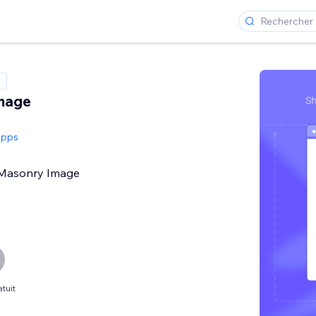
mage
Apps
 Masonry Image
tuit