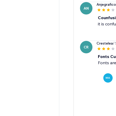
Anjegrafico
AN
Counfus
it is conf
Crestelea
/
CR
Fonts Cu
MA