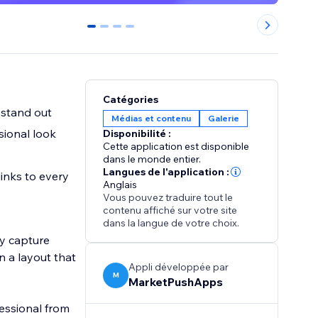
0
1
2
3
Catégories
 stand out
Médias et contenu
Galerie
sional look
Disponibilité :
Cette application est disponible
dans le monde entier.
Langues de l'application :
links to every
Anglais
Vous pouvez traduire tout le
contenu affiché sur votre site
dans la langue de votre choix.
ly capture
n a layout that
Appli développée par
M
MarketPushApps
fessional from