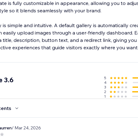
ate is fully customizable in appearance, allowing you to adjus
tyle so it blends seamlessly with your brand.
is simple and intuitive. A default gallery is automatically cre
n easily upload images through a user-friendly dashboard. 
title, description, button text, and a redirect link, giving yo
ractive experiences that guide visitors exactly where you wan
5
 3.6
4
3
2
1
cents
aurren
/ Mar 24, 2026