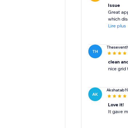
Issue
Great app
which dis
Lire plus
Theseventh
TH
clean an
nice grid
Akshatab1
AK
Love it!
It gave m