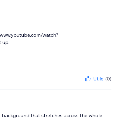
://www.youtube.com/watch?
t up.
Utile
(0)
ck background that stretches across the whole