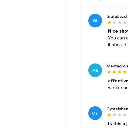
Giuliabacc
GI
Nice sho
You can o
it should
Mentagrou
ME
effectiv
we like n
Oysteinbe
OY
Is this a 