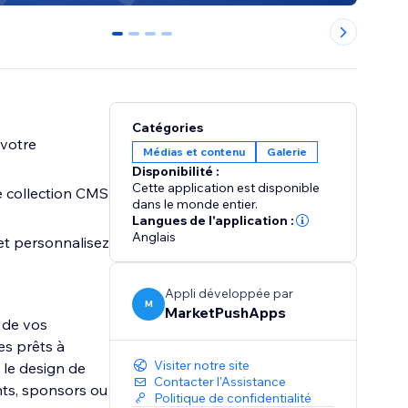
0
1
2
3
Catégories
 votre
Médias et contenu
Galerie
Disponibilité :
Cette application est disponible
e collection CMS
dans le monde entier.
Langues de l'application :
Anglais
 et personnalisez
Appli développée par
M
MarketPushApps
u de vos
es prêts à
Visiter notre site
 le design de
Contacter l'Assistance
ents, sponsors ou
Politique de confidentialité