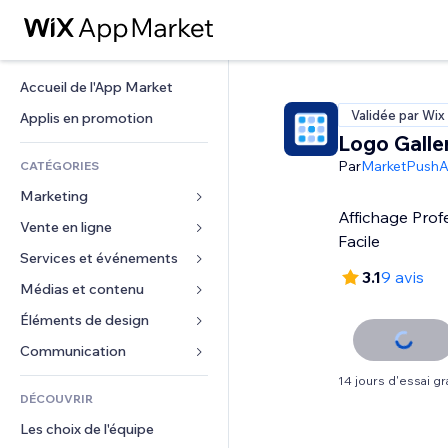
Accueil de l'App Market
Validée par Wix
Applis en promotion
Logo Galle
Par
MarketPush
CATÉGORIES
Marketing
Affichage Prof
Vente en ligne
Publicités
Facile
Mobile
Services et événements
Applis pour les boutiques
3.1
9 avis
Données analytiques
Expédition et livraison
Médias et contenu
Hôtels
Réseaux sociaux
Boutons Vente
Événements
Éléments de design
Galerie
Référencement (SEO)
Cours en ligne
Restaurants
Musique
Cartes et navigation
Communication 
Engagement
Impression à la demande
Immobilier
Podcasts
Confidentialité
Formulaires
14 jours d'essai gra
Classement de sites
Comptabilité
DÉCOUVRIR
Réservations
Photographie
Horloge
Blog
E-mail
Coupons et fidélisation
Les choix de l'équipe
Vidéo
Modèles de pages
Sondages