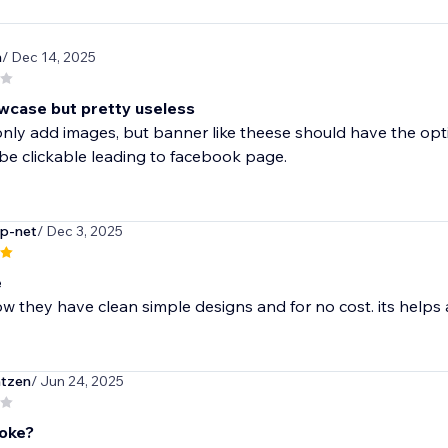
h
/ Dec 14, 2025
wcase but pretty useless
nly add images, but banner like theese should have the option
 be clickable leading to facebook page.
p-net
/ Dec 3, 2025
e
ow they have clean simple designs and for no cost. its helps
ntzen
/ Jun 24, 2025
joke?