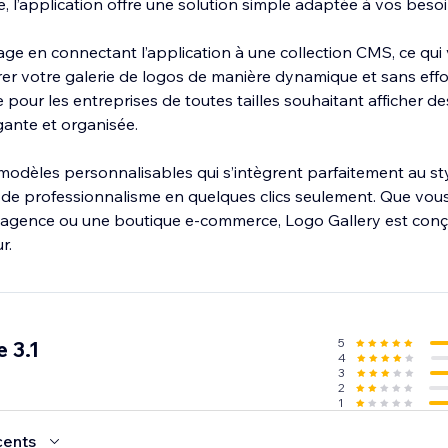
 l’application offre une solution simple adaptée à vos besoi
ge en connectant l’application à une collection CMS, ce qu
rer votre galerie de logos de manière dynamique et sans effor
e pour les entreprises de toutes tailles souhaitant afficher d
ante et organisée.
modèles personnalisables qui s’intègrent parfaitement au sty
 de professionnalisme en quelques clics seulement. Que vou
e agence ou une boutique e-commerce, Logo Gallery est con
r.
5
 3.1
4
3
2
1
cents