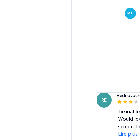
MA
Rednovacr
RE
formatti
Would lov
screen. I
Lire plus