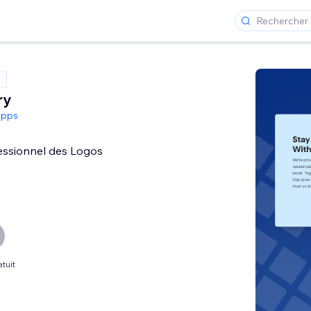
ry
Apps
essionnel des Logos
tuit