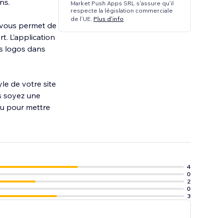
ns.
Market Push Apps SRL s'assure qu'il
respecte la législation commerciale
de l'UE.
Plus d'info
i vous permet de
t. L’application
es logos dans
le de votre site
s soyez une
çu pour mettre
4
0
2
0
3