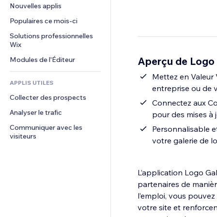
Conversion
Solutions d'entreposage
Nouvelles applis
PDF
Effets sur images
Chat
Dropshipping
Partage de fichiers
Populaires ce mois‑ci
Boutons et menus
Commentaires
Tarifs et abonnement
Actualités
Bannières et badges
Solutions professionnelles 
Téléphone
Financement participatif
Wix
Services de contenu
Calculateurs
Communauté
Alimentation et boissons
Aperçu de Logo 
Modules de l'Éditeur
Effets de texte
Rechercher
Avis et commentaires
Météo
Mettez en Valeur 
CRM
APPLIS UTILES
entreprise ou de 
Graphiques et tableaux
Collecter des prospects
Connectez aux Col
Analyser le trafic
pour des mises à
Communiquer avec les 
Personnalisable e
visiteurs
votre galerie de l
L’application Logo Gal
partenaires de manièr
l’emploi, vous pouvez
votre site et renforce