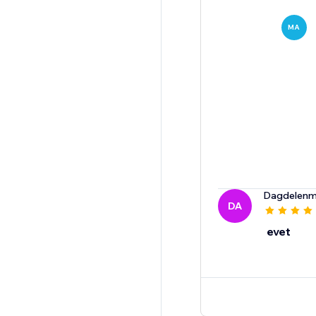
MA
Dagdelenm
DA
evet