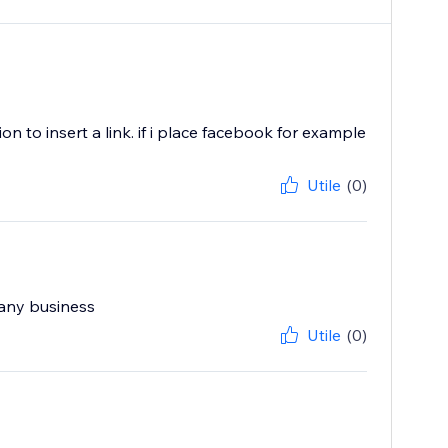
 to insert a link. if i place facebook for example
Utile
(0)
 any business
Utile
(0)