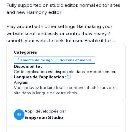
Fully supported on studio editor, normal editor sites
and new Harmony editor
Play around with other settings like making your
website scroll endlessly or control how heavy /
smooth your website feels for user. Enable it for
whole website or option to enable it on just single
Catégories
page
Éléments de design
Boutons et menus
Disponibilité :
Cette application est disponible dans le monde entier.
Credits to Lenis library:
Langues de l'application :
Anglais
https://github.com/darkroomengineering
Vous pouvez traduire tout le contenu affiché sur votre
site dans la langue de votre choix.
Appli développée par
ES
Empyrean Studio