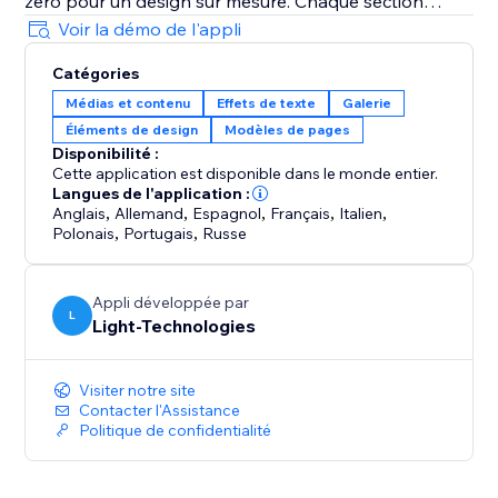
zéro pour un design sur mesure. Chaque section
s’adapte parfaitement à tous les appareils.
Voir la démo de l'appli
Catégories
Idéal pour les créateurs et propriétaires de sites qui
Médias et contenu
Effets de texte
Galerie
veulent augmenter l’engagement à travers des
Éléments de design
Modèles de pages
expériences visuelles dynamiques.
Disponibilité :
Cette application est disponible dans le monde entier.
Langues de l'application :
Anglais
,
Allemand
,
Espagnol
,
Français
,
Italien
,
Polonais
,
Portugais
,
Russe
Appli développée par
L
Light-Technologies
Visiter notre site
Contacter l'Assistance
Politique de confidentialité