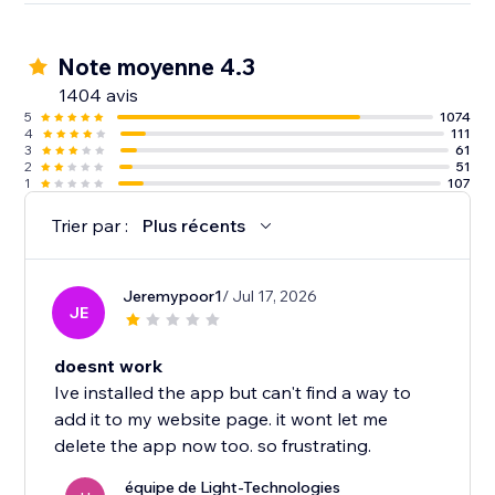
Note moyenne 4.3
1404 avis
5
1074
4
111
3
61
2
51
1
107
Trier par :
Plus récents
Jeremypoor1
/ Jul 17, 2026
JE
doesnt work
Ive installed the app but can't find a way to
add it to my website page. it wont let me
delete the app now too. so frustrating.
équipe de Light-Technologies