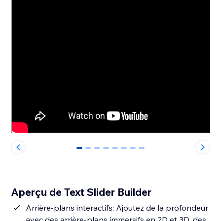
0
1
2
3
4
5
6
7
Aperçu de Text Slider Builder
Arrière-plans interactifs: Ajoutez de la profondeur
avec des arrière-plans immersifs en 2D et 3D, des