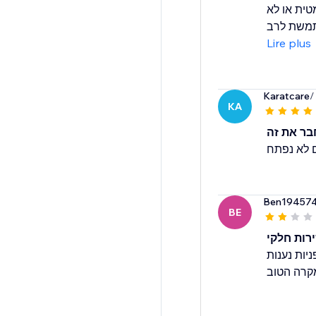
טית או לא
Lire plus
Karatcare
/
KA
בר את זה
ם לא נפתח
Ben19457
BE
רות חלקי
יות נענות
קרה הטוב