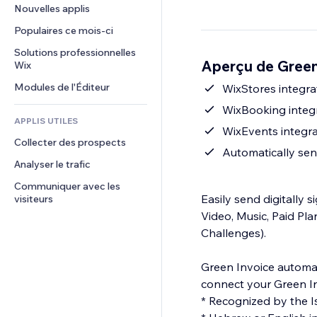
Conversion
Solutions d'entreposage
Nouvelles applis
PDF
Effets sur images
Chat
Dropshipping
Partage de fichiers
Populaires ce mois‑ci
Boutons et menus
Commentaires
Tarifs et abonnement
Actualités
Bannières et badges
Solutions professionnelles 
Téléphone
Aperçu de Green
Financement participatif
Wix
Services de contenu
Calculateurs
Communauté
Alimentation et boissons
Modules de l'Éditeur
Effets de texte
WixStores integra
Rechercher
Avis et commentaires
WixBooking integ
Météo
CRM
APPLIS UTILES
Graphiques et tableaux
WixEvents integra
Collecter des prospects
Automatically sen
Analyser le trafic
Communiquer avec les 
Easily send digitally 
visiteurs
Video, Music, Paid Pl
Challenges).
Green Invoice automat
connect your Green In
* Recognized by the Is