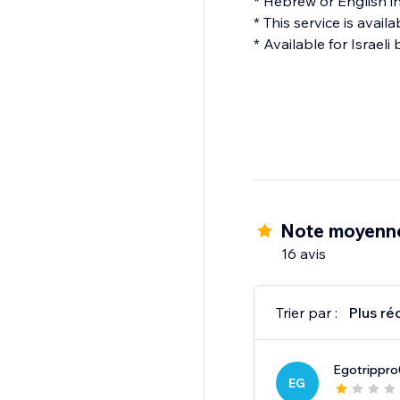
* Hebrew or English i
* This service is avai
* Available for Israeli
Note moyenne
16 avis
Trier par :
Plus ré
Egotrippro
EG