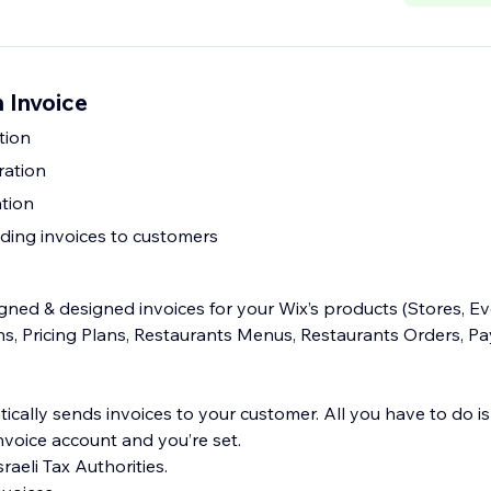
 Invoice
tion
ration
tion
ding invoices to customers
signed & designed invoices for your Wix’s products (Stores, E
ans, Pricing Plans, Restaurants Menus, Restaurants Orders, 
ically sends invoices to your customer. All you have to do i
voice account and you’re set.
raeli Tax Authorities.