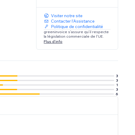
Visiter notre site
Contacter l'Assistance
Politique de confidentialité
greeninvoice s'assure qu'il respecte
la législation commerciale de l'UE.
Plus d'info
3
3
1
3
6