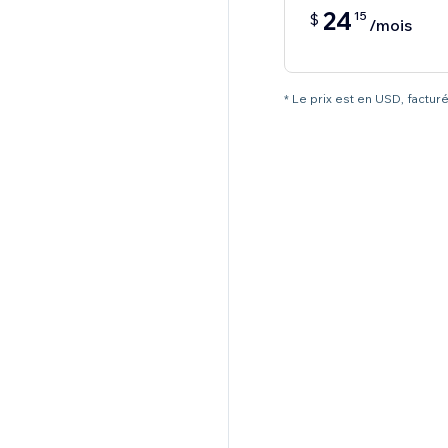
24
15
$
/mois
* Le prix est en USD, factu