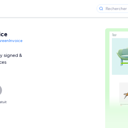
ice
reenInvoice
ly signed &
ces
atuit