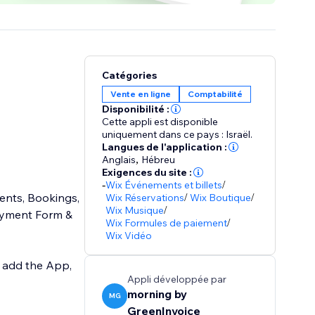
Catégories
Vente en ligne
Comptabilité
Disponibilité :
Cette appli est disponible
uniquement dans ce pays : Israël.
Langues de l'application :
Anglais
,
Hébreu
Exigences du site :
-
Wix Événements et billets
/
vents, Bookings,
Wix Réservations
/
Wix Boutique
/
Wix Musique
/
Payment Form &
Wix Formules de paiement
/
Wix Vidéo
s add the App,
Appli développée par
morning by
MG
GreenInvoice