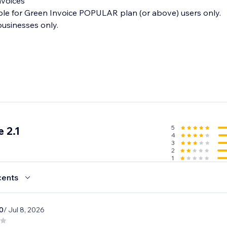
nvoices
lable for Green Invoice POPULAR plan (or above) users only.
 businesses only.
5
 2.1
4
3
2
1
cents
0
/ Jul 8, 2026