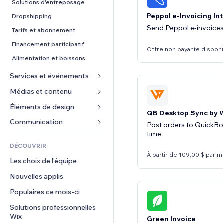
Conversion
Solutions d'entreposage
Peppol e-Invoicing In
Dropshipping
Send Peppol e-invoices
Tarifs et abonnement
Financement participatif
Offre non payante dispon
Alimentation et boissons
Services et événements
Médias et contenu
Hôtels
Événements
Éléments de design
Galerie
QB Desktop Sync by W
Restaurants
Musique
Cartes et navigation
Communication 
Post orders to QuickBo
Immobilier
time
Podcasts
Confidentialité
Formulaires
DÉCOUVRIR
Réservations
Photographie
Horloge
Blog
À partir de 109,00 $ par m
Les choix de l'équipe
Vidéo
Modèles de pages
Sondages
Nouvelles applis
PDF
Effets sur images
Chat
Partage de fichiers
Populaires ce mois‑ci
Boutons et menus
Commentaires
Actualités
Bannières et badges
Solutions professionnelles 
Téléphone
Wix
Services de contenu
Green Invoice
Calculateurs
Communauté