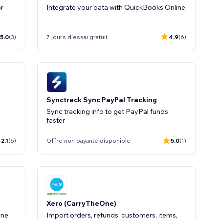
or
Integrate your data with QuickBooks Online
5.0
(3)
7 jours d'essai gratuit
4.9
(6)
Synctrack Sync PayPal Tracking
Sync tracking info to get PayPal funds
faster
2.1
(6)
Offre non payante disponible
5.0
(1)
Xero (CarryTheOne)
ine
Import orders, refunds, customers, items,