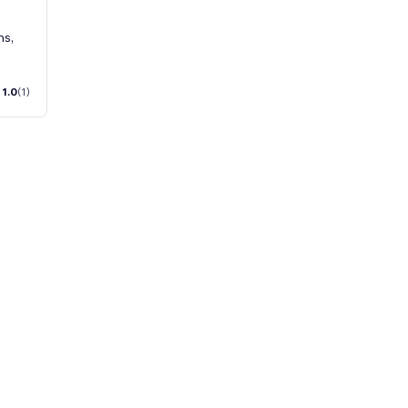
ms,
1.0
(1)