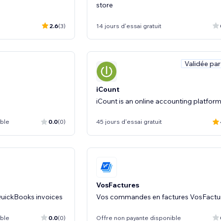
store
2.6
(3)
14 jours d'essai gratuit
Validée par
iCount
iCount is an online accounting platfor
ible
0.0
(0)
45 jours d'essai gratuit
VosFactures
 QuickBooks invoices
Vos commandes en factures VosFactu
ible
0.0
(0)
Offre non payante disponible