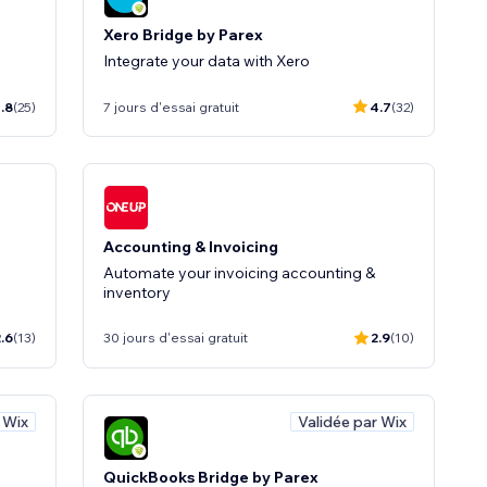
Xero Bridge by Parex
Integrate your data with Xero
.8
(25)
7 jours d'essai gratuit
4.7
(32)
Accounting & Invoicing
Automate your invoicing accounting &
inventory
.6
(13)
30 jours d'essai gratuit
2.9
(10)
 Wix
Validée par Wix
QuickBooks Bridge by Parex