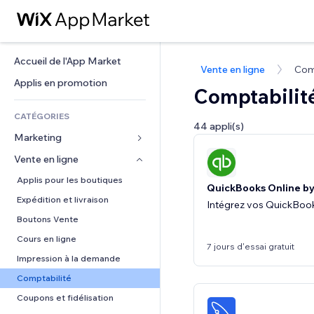
Accueil de l'App Market
Vente en ligne
Com
Applis en promotion
Comptabilit
CATÉGORIES
44 appli(s)
Marketing
Vente en ligne
Publicités
Mobile
Applis pour les boutiques
QuickBooks Online b
Données analytiques
Expédition et livraison
Intégrez vos QuickBooks
Réseaux sociaux
Boutons Vente
Référencement (SEO)
Cours en ligne
7 jours d'essai gratuit
Engagement
Impression à la demande
Classement de sites
Comptabilité
E-mail
Coupons et fidélisation