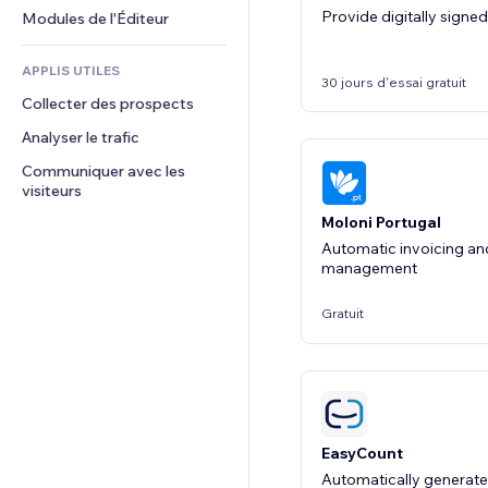
Provide digitally signe
Modules de l'Éditeur
Effets de texte
Rechercher
Avis et commentaires
Météo
CRM
APPLIS UTILES
30 jours d'essai gratuit
Graphiques et tableaux
Collecter des prospects
Analyser le trafic
Communiquer avec les 
visiteurs
Moloni Portugal
Automatic invoicing an
management
Gratuit
EasyCount
Automatically generate