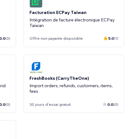
Facturation ECPay Taïwan
Intégration de facture électronique ECPay
Taïwan
0.0
(0)
Offre non payante disponible
5.0
(1)
FreshBooks (CarryTheOne)
and
Import orders, refunds, customers, items,
fees
0.0
(0)
30 jours d'essai gratuit
0.0
(0)