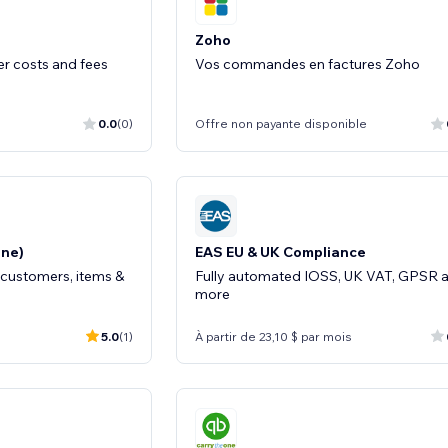
Zoho
ter costs and fees
Vos commandes en factures Zoho
0.0
(0)
Offre non payante disponible
ne)
EAS EU & UK Compliance
 customers, items &
Fully automated IOSS, UK VAT, GPSR 
more
5.0
(1)
À partir de 23,10 $ par mois