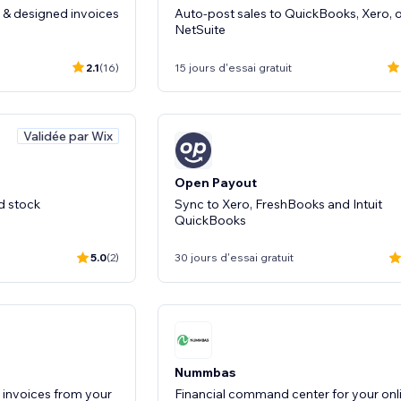
d & designed invoices
Auto-post sales to QuickBooks, Xero, 
NetSuite
2.1
(16)
15 jours d'essai gratuit
Validée par Wix
Open Payout
d stock
Sync to Xero, FreshBooks and Intuit
QuickBooks
5.0
(2)
30 jours d'essai gratuit
Nummbas
 invoices from your
Financial command center for your onl