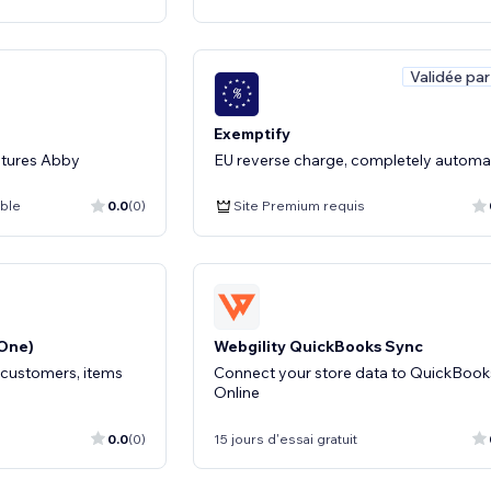
Validée par
Exemptify
tures Abby
EU reverse charge, completely autom
ible
0.0
(0)
Site Premium requis
One)
Webgility QuickBooks Sync
 customers, items
Connect your store data to QuickBook
Online
0.0
(0)
15 jours d'essai gratuit