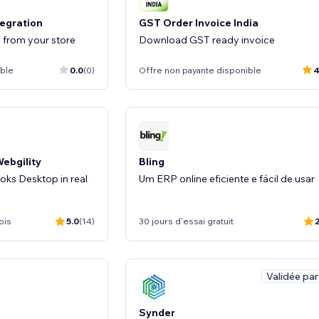
tegration
GST Order Invoice India
 from your store
Download GST ready invoice
ible
0.0
(0)
Offre non payante disponible
4
ebgility
Bling
oks Desktop in real
Um ERP online eficiente e fácil de usar
ois
5.0
(14)
30 jours d'essai gratuit
2
Validée par
Synder