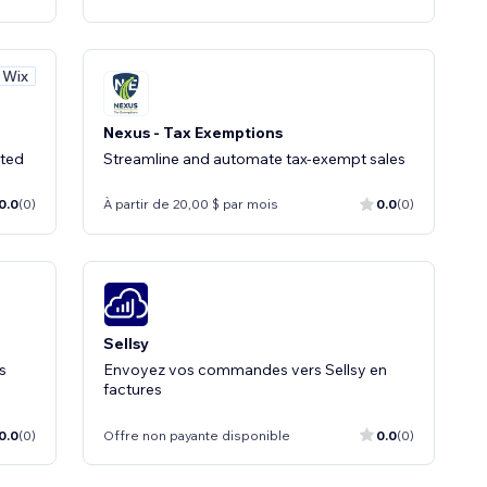
 Wix
Nexus - Tax Exemptions
ated
Streamline and automate tax-exempt sales
0.0
(0)
À partir de 20,00 $ par mois
0.0
(0)
Sellsy
s
Envoyez vos commandes vers Sellsy en
factures
0.0
(0)
Offre non payante disponible
0.0
(0)