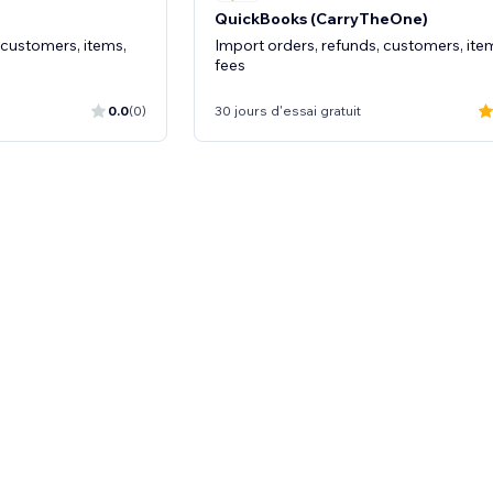
QuickBooks (CarryTheOne)
 customers, items,
Import orders, refunds, customers, ite
fees
0.0
(0)
30 jours d'essai gratuit