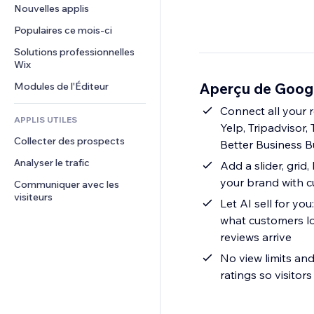
Conversion
Solutions d'entreposage
Nouvelles applis
PDF
Effets sur images
Chat
Dropshipping
Partage de fichiers
Populaires ce mois‑ci
Boutons et menus
Commentaires
Tarifs et abonnement
Actualités
Bannières et badges
Solutions professionnelles 
Téléphone
Financement participatif
Wix
Services de contenu
Calculateurs
Communauté
Alimentation et boissons
Aperçu de Goog
Modules de l'Éditeur
Effets de texte
Rechercher
Avis et commentaires
Météo
Connect all your 
CRM
APPLIS UTILES
Yelp, Tripadvisor,
Graphiques et tableaux
Collecter des prospects
Better Business 
Analyser le trafic
Add a slider, grid
your brand with c
Communiquer avec les 
visiteurs
Let AI sell for y
what customers lo
reviews arrive
No view limits and
ratings so visitor