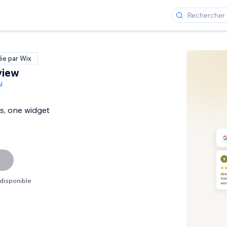
ée par Wix
view
l
ws, one widget
 disponible