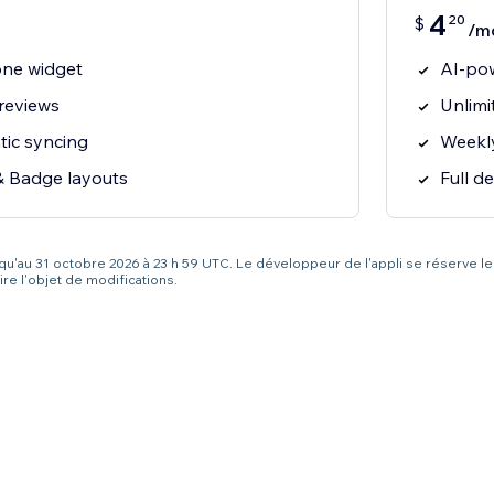
4
20
$
/m
one widget
AI-po
reviews
Unlimi
ic syncing
Weekly
& Badge layouts
Full de
squ'au 31 octobre 2026 à 23 h 59 UTC. Le développeur de l'appli se réserve le
re l'objet de modifications.