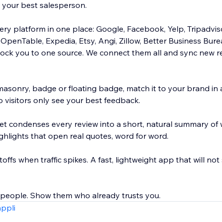
o your best salesperson.
y platform in one place: Google, Facebook, Yelp, Tripadvisor
OpenTable, Expedia, Etsy, Angi, Zillow, Better Business Bur
lock you to one source. We connect them all and sync new r
st, masonry, badge or floating badge, match it to your brand in 
so visitors only see your best feedback.
t condenses every review into a short, natural summary of
ghlights that open real quotes, word for word.
offs when traffic spikes. A fast, lightweight app that will not
 people. Show them who already trusts you.
appli