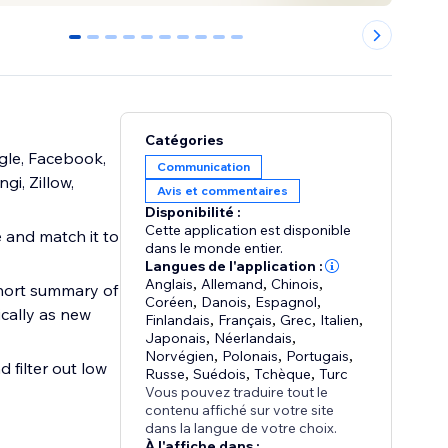
0
1
2
3
4
5
6
7
8
9
Catégories
gle, Facebook,
Communication
gi, Zillow,
Avis et commentaires
Disponibilité :
Cette application est disponible
e and match it to
dans le monde entier.
Langues de l'application :
Anglais
,
Allemand
,
Chinois
,
short summary of
Coréen
,
Danois
,
Espagnol
,
cally as new
Finlandais
,
Français
,
Grec
,
Italien
,
Japonais
,
Néerlandais
,
Norvégien
,
Polonais
,
Portugais
,
 filter out low
Russe
,
Suédois
,
Tchèque
,
Turc
Vous pouvez traduire tout le
contenu affiché sur votre site
dans la langue de votre choix.
À l'affiche dans :