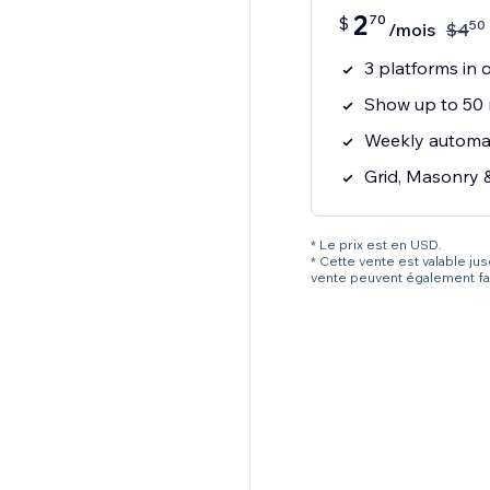
2
70
$
50
/mois
$
4
3 platforms in 
Show up to 50 
Weekly automat
Grid, Masonry 
* Le prix est en USD.
* Cette vente est valable ju
vente peuvent également fai