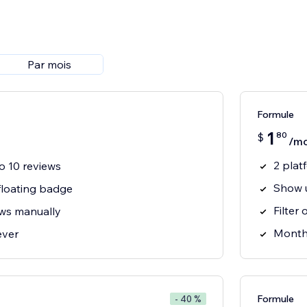
Par mois
Formule
1
80
$
/mo
2 plat
to 10 reviews
Show u
 floating badge
Filter 
ws manually
Monthl
ever
Formule
- 40 %