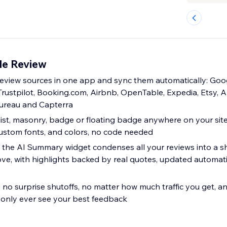
le Review
review sources in one app and sync them automatically: Goo
 Trustpilot, Booking.com, Airbnb, OpenTable, Expedia, Etsy, An
Bureau and Capterra
, list, masonry, badge or floating badge anywhere on your sit
ustom fonts, and colors, no code needed
ou: the AI Summary widget condenses all your reviews into a 
ve, with highlights backed by real quotes, updated automati
 no surprise shutoffs, no matter how much traffic you get, and
s only ever see your best feedback