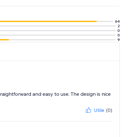
64
2
0
0
9
traightforward and easy to use. The design is nice
Utile
(0)