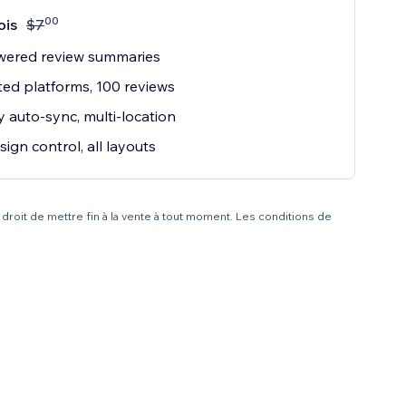
00
ois
$
7
wered review summaries
ted platforms, 100 reviews
 auto-sync, multi-location
sign control, all layouts
 droit de mettre fin à la vente à tout moment. Les conditions de