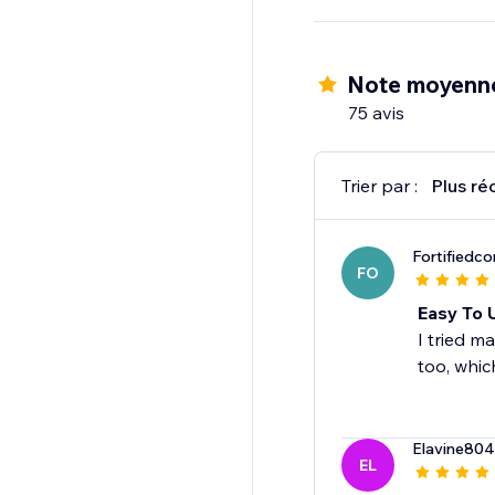
Note moyenn
75 avis
Trier par :
Plus ré
Fortifiedco
FO
Easy To 
I tried m
too, which
Elavine804
EL