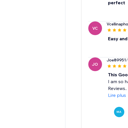
perfect
Vcellinaph
VC
Easy and 
Joe89951
/
JO
This Goo
I am so h
Reviews..
Lire plus
MA