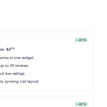
- 40 %
00
is
$
3
forms in one widget
p to 25 reviews
out low ratings
y syncing, List layout
- 40 %