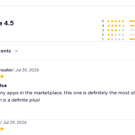
5
e 4.5
4
3
2
1
cents
nsultin
/ Jul 30, 2026
Use
any apps in the marketplace, this one is definitely the most s
 is a definite plus!
/ Jul 29, 2026