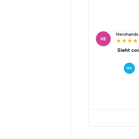
Herohands
HE
Sieht coo
MA