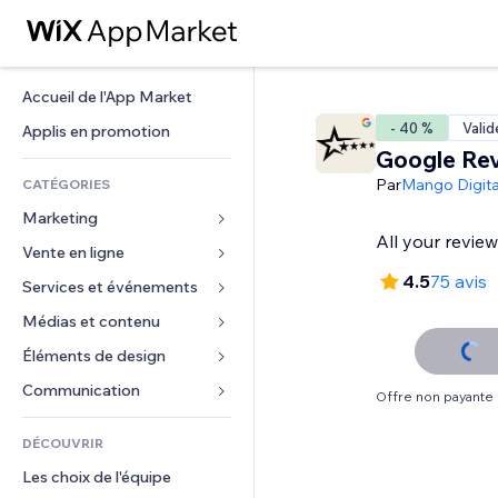
Accueil de l'App Market
- 40 %
Valid
Applis en promotion
Google Re
Par
Mango Digita
CATÉGORIES
Marketing
All your revie
Vente en ligne
Publicités
4.5
75 avis
Mobile
Services et événements
Applis pour les boutiques
Données analytiques
Expédition et livraison
Médias et contenu
Hôtels
Réseaux sociaux
Boutons Vente
Événements
Éléments de design
Galerie
Référencement (SEO)
Cours en ligne
Restaurants
Musique
Cartes et navigation
Communication 
Offre non payante
Engagement
Impression à la demande
Immobilier
Podcasts
Confidentialité
Formulaires
Classement de sites
Comptabilité
DÉCOUVRIR
Réservations
Photographie
Horloge
Blog
E-mail
Coupons et fidélisation
Les choix de l'équipe
Vidéo
Modèles de pages
Sondages