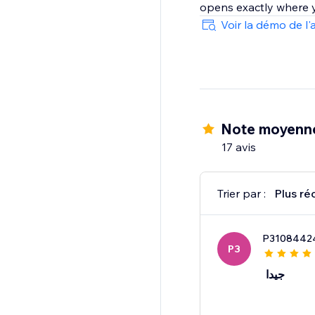
Voir la démo de l'
Note moyenne
17 avis
Trier par :
Plus ré
P3108442
P3
جيدا