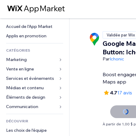
Accueil de l'App Market
Validée par Wix
Applis en promotion
Google Ma
CATÉGORIES
Button: Ich
Par
Ichonic
Marketing
Vente en ligne
Publicités
Boost engage
Mobile
Services et événements
Applis pour les boutiques
Maps app
Données analytiques
Expédition et livraison
Médias et contenu
Hôtels
4.7
17 avis
Réseaux sociaux
Boutons Vente
Événements
Éléments de design
Galerie
Référencement (SEO)
Cours en ligne
Restaurants
Musique
Cartes et navigation
Communication 
Engagement
Impression à la demande
Immobilier
Podcasts
Confidentialité
Formulaires
Classement de sites
Comptabilité
DÉCOUVRIR
Réservations
Photographie
Horloge
Blog
À partir de 1,00 $ 
E-mail
Coupons et fidélisation
Les choix de l'équipe
Vidéo
Modèles de pages
Sondages