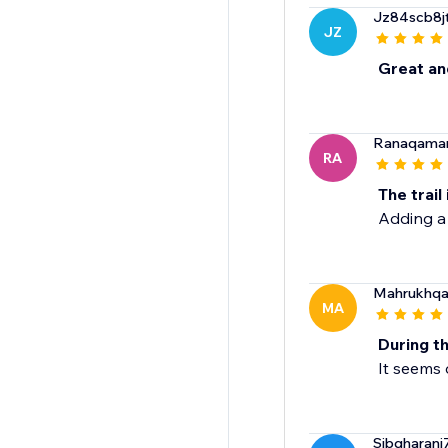
Jz84scb8j
JZ
Great an
Ranaqamar
RA
The trai
Adding a 
Mahrukhqa
MA
During th
It seems 
Sibgharani