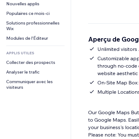
Conversion
Solutions d'entreposage
Nouvelles applis
PDF
Effets sur images
Chat
Dropshipping
Partage de fichiers
Populaires ce mois‑ci
Boutons et menus
Commentaires
Tarifs et abonnement
Actualités
Bannières et badges
Solutions professionnelles 
Téléphone
Financement participatif
Wix
Services de contenu
Calculateurs
Communauté
Alimentation et boissons
Aperçu de Googl
Modules de l'Éditeur
Effets de texte
Rechercher
Avis et commentaires
Météo
Unlimited visitors
CRM
APPLIS UTILES
Graphiques et tableaux
Customizable appe
Collecter des prospects
through no-code c
Analyser le trafic
website aesthetic
Communiquer avec les 
On-Site Map Box: 
visiteurs
Multiple Location
Our Google Maps Butto
to Google Maps. Easily
your business's locati
Please note: You must