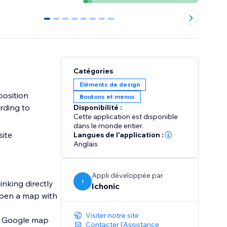
0
1
2
3
4
5
6
7
Catégories
Éléments de design
position
Boutons et menus
rding to
Disponibilité :
Cette application est disponible
dans le monde entier.
site
Langues de l'application :
Anglais
Appli développée par
I
nking directly
Ichonic
 open a map with
Visiter notre site
he Google map
Contacter l'Assistance