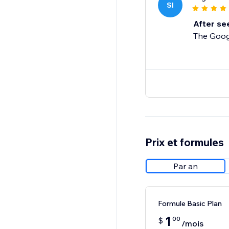
SI
After see
The Goog
Prix et formules
Par an
Formule Basic Plan
1
00
$
/mois