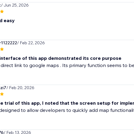
t
/ Jun 25, 2026
d easy
1122222
/ Feb 22, 2026
l interface of this app demonstrated its core purpose
direct link to google maps . Its primary function seems to be
zi7
/ Feb 20, 2026
e trial of this app, I noted that the screen setup for impl
designed to allow developers to quickly add map functionality
76
/ Feb 13, 2026