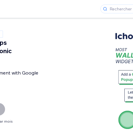
ps
onic
ment with Google
par mois