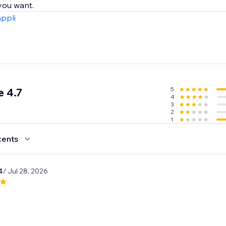
appli
5
 4.7
4
3
2
1
cents
4
/ Jul 28, 2026