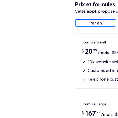
Prix et formules
Cette appli propose un
Par an
Formule Small
20
99
$
/mois
$
3
10k website visi
Customized int
Telephone cust
Formule Large
167
99
$
/mois
$