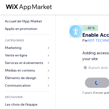
Accueil de l'App Market
- 40 %
Applis en promotion
Enable Acce
Par
HDT TECHN
CATÉGORIES
Marketing
Adding accessi
Vente en ligne
Publicités
your site
Mobile
Services et événements
Applis pour les boutiques
Aucun avis
Données analytiques
Expédition et livraison
Médias et contenu
Hôtels
Réseaux sociaux
Boutons Vente
Événements
Éléments de design
Galerie
Référencement (SEO)
Cours en ligne
Restaurants
Musique
Cartes et navigation
Communication 
Engagement
Impression à la demande
Immobilier
Podcasts
Confidentialité
Formulaires
7 jours d'essai grat
Classement de sites
Comptabilité
DÉCOUVRIR
Réservations
Photographie
Horloge
Blog
E-mail
Coupons et fidélisation
Les choix de l'équipe
Vidéo
Modèles de pages
Sondages