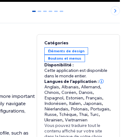
0
1
2
3
4
5
Catégories
Éléments de design
Boutons et menus
Disponibilité :
Cette application est disponible
dans le monde entier.
Langues de l'application :
Anglais
,
Albanais
,
Allemand
,
Chinois
,
Coréen
,
Danois
,
s more important
Espagnol
,
Estonien
,
Français
,
ily navigate
Indonésien
,
Italien
,
Japonais
,
Néerlandais
,
Polonais
,
Portugais
,
figurations,
Russe
,
Tchèque
,
Thaï
,
Turc
,
Ukrainien
,
Vietnamien
Vous pouvez traduire tout le
contenu affiché sur votre site
ofile, such as
dans la langue de votre choix.