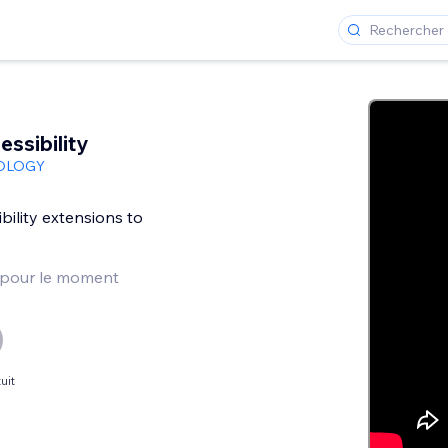
ssibility
OLOGY
bility extensions to
 pour le moment
uit