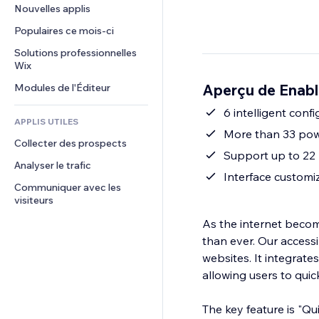
Conversion
Solutions d'entreposage
Nouvelles applis
PDF
Effets sur images
Chat
Dropshipping
Partage de fichiers
Populaires ce mois‑ci
Boutons et menus
Commentaires
Tarifs et abonnement
Actualités
Bannières et badges
Solutions professionnelles 
Téléphone
Financement participatif
Wix
Services de contenu
Calculateurs
Communauté
Alimentation et boissons
Aperçu de Enable
Modules de l'Éditeur
Effets de texte
Rechercher
Avis et commentaires
Météo
6 intelligent conf
CRM
APPLIS UTILES
Graphiques et tableaux
More than 33 powe
Collecter des prospects
Support up to 22
Analyser le trafic
Interface customi
Communiquer avec les 
visiteurs
As the internet become
than ever. Our accessi
websites. It integrate
allowing users to quick
The key feature is "Qui