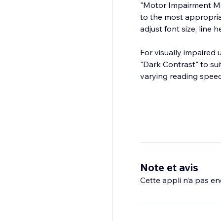
"Motor Impairment Mode
to the most appropria
adjust font size, line 
For visually impaired 
"Dark Contrast" to sui
varying reading speeds
Note et avis
Cette appli n’a pas enc