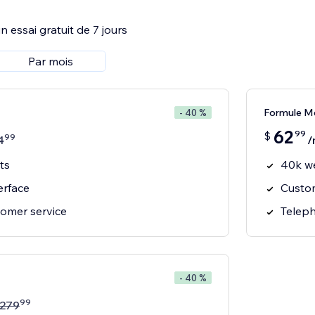
 essai gratuit de 7 jours
Par mois
Formule M
- 40 %
62
99
$
99
4
/
ts
40k we
erface
Custom
omer service
Teleph
- 40 %
99
279