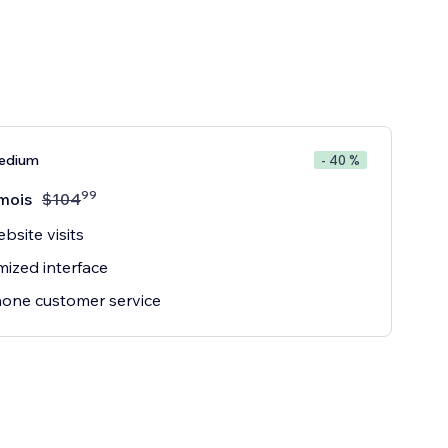
edium
- 40 %
99
mois
$
104
bsite visits
ized interface
one customer service