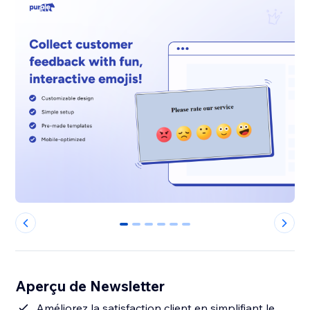
0
1
2
3
4
5
Aperçu de Newsletter
Améliorez la satisfaction client en simplifiant le