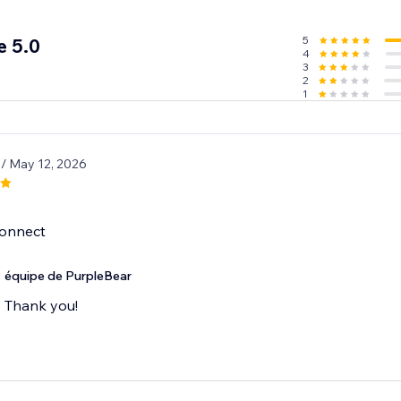
5
e 5.0
4
3
2
1
1
/ May 12, 2026
connect
équipe de PurpleBear
Thank you!