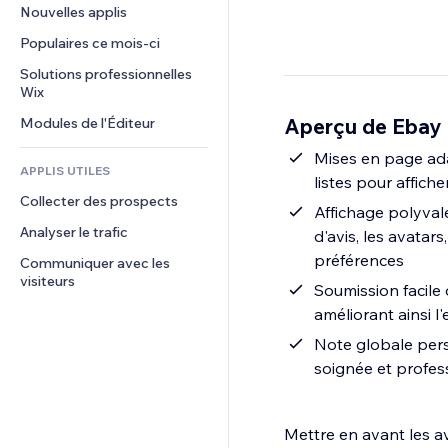
Conversion
Solutions d'entreposage
Nouvelles applis
PDF
Effets sur images
Chat
Dropshipping
Partage de fichiers
Populaires ce mois‑ci
Boutons et menus
Commentaires
Tarifs et abonnement
Actualités
Bannières et badges
Solutions professionnelles 
Téléphone
Financement participatif
Wix
Services de contenu
Calculateurs
Communauté
Alimentation et boissons
Aperçu de Ebay
Modules de l'Éditeur
Effets de texte
Rechercher
Avis et commentaires
Météo
Mises en page ada
CRM
APPLIS UTILES
listes pour affich
Graphiques et tableaux
Collecter des prospects
Affichage polyvale
Analyser le trafic
d'avis, les avatar
préférences
Communiquer avec les 
visiteurs
Soumission facile 
améliorant ainsi 
Note globale pers
soignée et profess
Mettre en avant les a