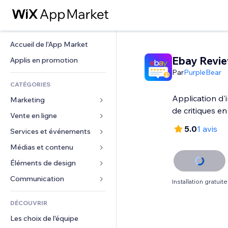
Accueil de l'App Market
Ebay Revi
Applis en promotion
Par
PurpleBear
CATÉGORIES
Application d'
Marketing
de critiques en
Vente en ligne
Publicités
5.0
1 avis
Mobile
Services et événements
Applis pour les boutiques
Données analytiques
Expédition et livraison
Médias et contenu
Hôtels
Réseaux sociaux
Boutons Vente
Événements
Éléments de design
Galerie
Référencement (SEO)
Cours en ligne
Restaurants
Musique
Cartes et navigation
Communication 
Installation gratuite
Engagement
Impression à la demande
Immobilier
Podcasts
Confidentialité
Formulaires
Classement de sites
Comptabilité
DÉCOUVRIR
Réservations
Photographie
Horloge
Blog
E-mail
Coupons et fidélisation
Les choix de l'équipe
Vidéo
Modèles de pages
Sondages