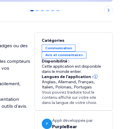
0
1
2
3
4
5
Catégories
badges ou des
Communication
Avis et commentaires
e les compteurs
Disponibilité :
Cette application est disponible
à vos
dans le monde entier.
Langues de l'application :
Anglais
,
Allemand
,
Français
,
acilement,
Italien
,
Polonais
,
Portugais
Vous pouvez traduire tout le
contenu affiché sur votre site
sentation
dans la langue de votre choix.
outils d'avis.
Appli développée par
P
PurpleBear