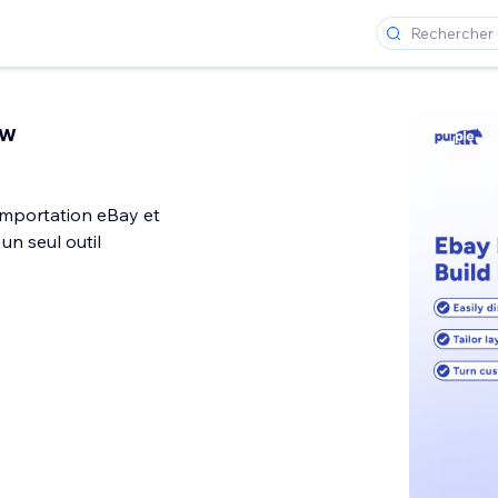
ew
importation eBay et
 un seul outil