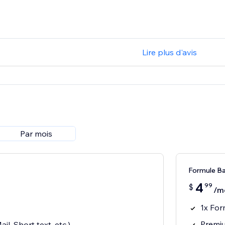
Lire plus d'avis
Par mois
Formule Ba
4
99
$
/m
1x Fo
Premiu
il, Short text, etc.)