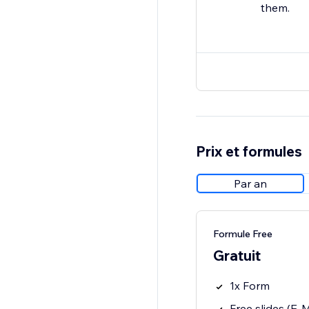
them.
Prix et formules
Par an
Formule Free
Gratuit
1x Form
Free slides (E-Ma