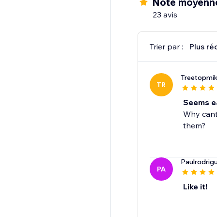
Note moyenn
-Picture choice
23 avis
-Multi choice
-Date
-Payments (Stripe)
Trier par :
Plus ré
-Thank you page
Treetopmi
TR
Seems eas
Why cant 
them?
Paulrodri
PA
Like it!