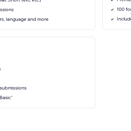
100 fo
ssions
Include
rs, language and more
s
 submissions
"Basic"