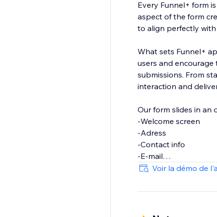
Every Funnel+ form is 
aspect of the form cr
to align perfectly wit
What sets Funnel+ apar
users and encourage t
submissions. From star
interaction and delive
Our form slides in an 
-Welcome screen
-Adress
-Contact info
-E-mail
-Phone
Voir la démo de l'
-Short text
-Long text
-File Upload
-Dropdown