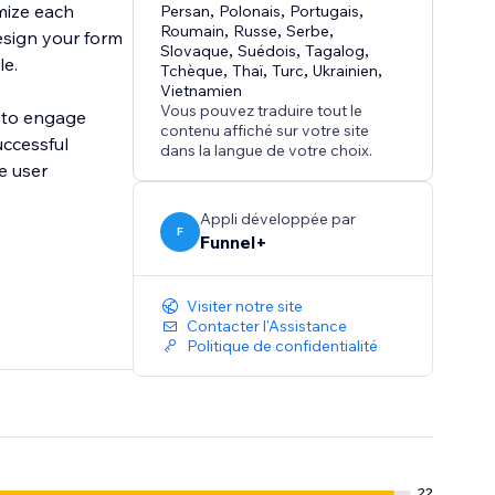
mize each
Persan
,
Polonais
,
Portugais
,
Roumain
,
Russe
,
Serbe
,
esign your form
Slovaque
,
Suédois
,
Tagalog
,
le.
Tchèque
,
Thaï
,
Turc
,
Ukrainien
,
Vietnamien
Vous pouvez traduire tout le
t to engage
contenu affiché sur votre site
uccessful
dans la langue de votre choix.
e user
Appli développée par
F
Funnel+
Visiter notre site
Contacter l'Assistance
Politique de confidentialité
22