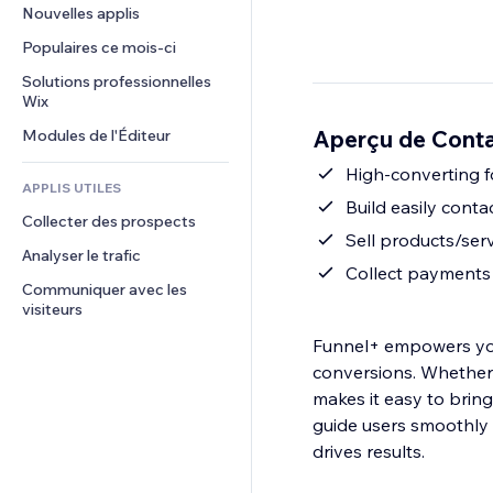
Conversion
Solutions d'entreposage
Nouvelles applis
PDF
Effets sur images
Chat
Dropshipping
Partage de fichiers
Populaires ce mois‑ci
Boutons et menus
Commentaires
Tarifs et abonnement
Actualités
Bannières et badges
Solutions professionnelles 
Téléphone
Financement participatif
Wix
Services de contenu
Calculateurs
Communauté
Alimentation et boissons
Aperçu de Conta
Modules de l'Éditeur
Effets de texte
Rechercher
Avis et commentaires
Météo
High-converting f
CRM
APPLIS UTILES
Graphiques et tableaux
Build easily cont
Collecter des prospects
Sell products/serv
Analyser le trafic
Collect payments 
Communiquer avec les 
visiteurs
Funnel+ empowers you
conversions. Whether 
makes it easy to bring 
guide users smoothly 
drives results.