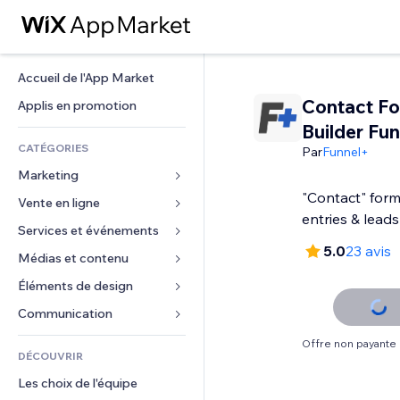
Accueil de l'App Market
Contact F
Applis en promotion
Builder Fu
CATÉGORIES
Par
Funnel+
Marketing
"Contact" form
Vente en ligne
Publicités
entries & leads
Mobile
Services et événements
Applis pour les boutiques
5.0
23 avis
Données analytiques
Expédition et livraison
Médias et contenu
Hôtels
Réseaux sociaux
Boutons Vente
Événements
Éléments de design
Galerie
Référencement (SEO)
Cours en ligne
Restaurants
Musique
Cartes et navigation
Communication 
Engagement
Impression à la demande
Immobilier
Podcasts
Confidentialité
Formulaires
Offre non payante
Classement de sites
Comptabilité
DÉCOUVRIR
Réservations
Photographie
Horloge
Blog
E-mail
Coupons et fidélisation
Les choix de l'équipe
Vidéo
Modèles de pages
Sondages