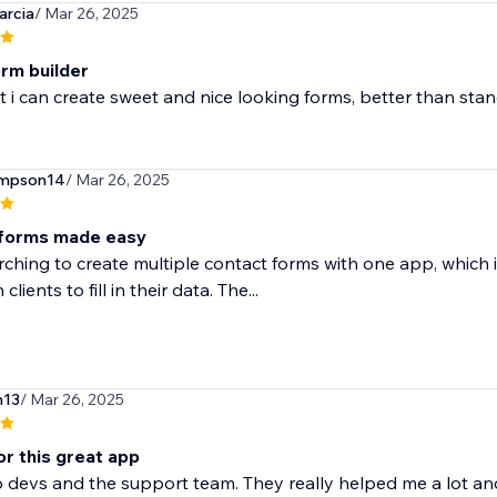
arcia
/ Mar 26, 2025
rm builder
at i can create sweet and nice looking forms, better than sta
ompson14
/ Mar 26, 2025
 forms made easy
rching to create multiple contact forms with one app, which 
 clients to fill in their data. The...
n13
/ Mar 26, 2025
or this great app
 devs and the support team. They really helped me a lot and 