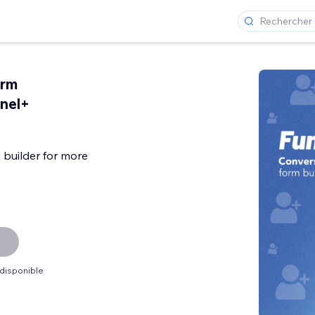
orm
nnel+
 builder for more
 disponible