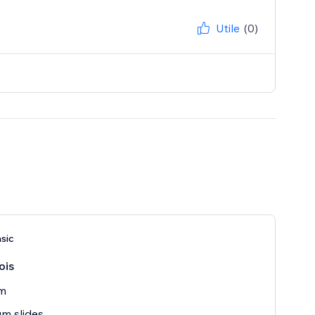
Utile
(0)
sic
ois
rm
m slides