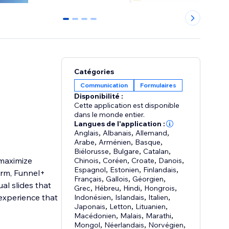
0
1
2
3
Catégories
Communication
Formulaires
Disponibilité :
Cette application est disponible
dans le monde entier.
Langues de l'application :
Anglais
,
Albanais
,
Allemand
,
Arabe
,
Arménien
,
Basque
,
Biélorusse
,
Bulgare
,
Catalan
,
 maximize
Chinois
,
Coréen
,
Croate
,
Danois
,
Espagnol
,
Estonien
,
Finlandais
,
orm, Funnel+
Français
,
Gallois
,
Géorgien
,
ual slides that
Grec
,
Hébreu
,
Hindi
,
Hongrois
,
experience that
Indonésien
,
Islandais
,
Italien
,
Japonais
,
Letton
,
Lituanien
,
Macédonien
,
Malais
,
Marathi
,
Mongol
,
Néerlandais
,
Norvégien
,