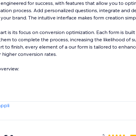
engineered for success, with features that allow you to opti
eation process. Add personalized questions, integrate and d
h your brand. The intuitive interface makes form creation simp
t is its focus on conversion optimization. Each form is buil
hem to complete the process, increasing the likelihood of s
t to finish, every element of a our form is tailored to enhanc
r higher conversion rates.
overview:
appli
5