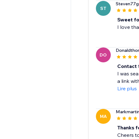
Steven77g
ST
Sweet fo
I love th
Donaldth
DO
Contact
I was sea
a link with
Lire plus
Markmarti
MA
Thanks f
Cheers to