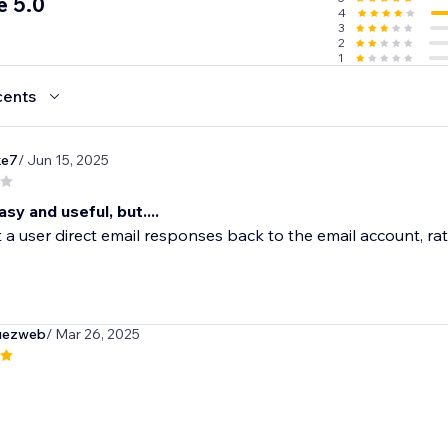
e 5.0
4
3
2
1
cents
ke7
/ Jun 15, 2025
y and useful, but....
a user direct email responses back to the email account, rat
guezweb
/ Mar 26, 2025