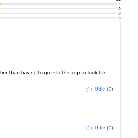
1
0
0
0
her than having to go into the app to look for
Utile
(0)
Utile
(0)