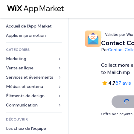
Accueil de l'App Market
Validée par Wix
Applis en promotion
Contact Co
Par
Contact Coll
CATÉGORIES
Marketing
Collect more em
Vente en ligne
Publicités
to Mailchimp
Mobile
Services et événements
Applis pour les boutiques
4.7
87 avis
Données analytiques
Expédition et livraison
Médias et contenu
Hôtels
Réseaux sociaux
Boutons Vente
Événements
Éléments de design
Galerie
Référencement (SEO)
Cours en ligne
Restaurants
Musique
Cartes et navigation
Communication 
Engagement
Impression à la demande
Immobilier
Podcasts
Confidentialité
Formulaires
Offre non payante
Classement de sites
Comptabilité
DÉCOUVRIR
Réservations
Photographie
Horloge
Blog
E-mail
Coupons et fidélisation
Les choix de l'équipe
Vidéo
Modèles de pages
Sondages