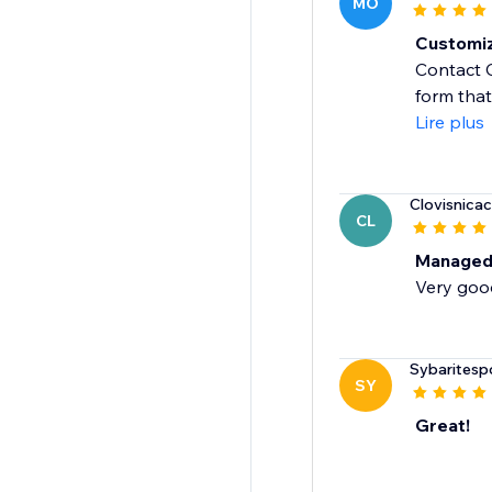
MO
Customiz
Contact C
form that
Lire plus
Clovisnicac
CL
Managed
Very goo
Sybaritesp
SY
Great!