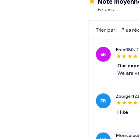
Note moyenne
87 avis
Trier par :
Plus ré
Erco080
/ 
ER
Our expe
We are ve
Zburger12
ZB
I like
Monicafau