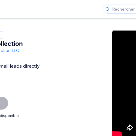
llection
ection LLC
ail leads directly
 disponible