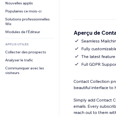
Conversion
Solutions d'entreposage
Nouvelles applis
PDF
Effets sur images
Chat
Dropshipping
Partage de fichiers
Populaires ce mois‑ci
Boutons et menus
Commentaires
Tarifs et abonnement
Actualités
Bannières et badges
Solutions professionnelles 
Téléphone
Financement participatif
Wix
Services de contenu
Calculateurs
Communauté
Alimentation et boissons
Aperçu de Conta
Modules de l'Éditeur
Effets de texte
Rechercher
Avis et commentaires
Météo
Seamless Mailchi
CRM
APPLIS UTILES
Graphiques et tableaux
Fully customizabl
Collecter des prospects
The latest feature
Analyser le trafic
Full GDPR Suppor
Communiquer avec les 
visiteurs
Contact Collection pr
beautiful interface to 
Simply add Contact Col
emails. Every subscri
reach out to them with