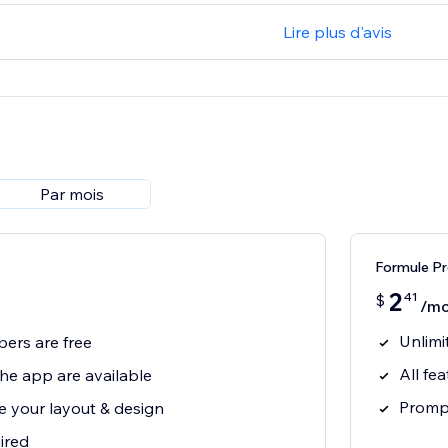
Lire plus d'avis
Par mois
Formule P
2
41
$
/mo
Unlimi
bers are free
All fe
 the app are available
Prompt
e your layout & design
ired