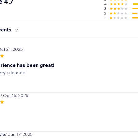
 4.7
4
3
2
1
cents
Oct 21, 2025
rience has been great!
ry pleased.
3
/ Oct 15, 2025
ble
/ Jun 17, 2025