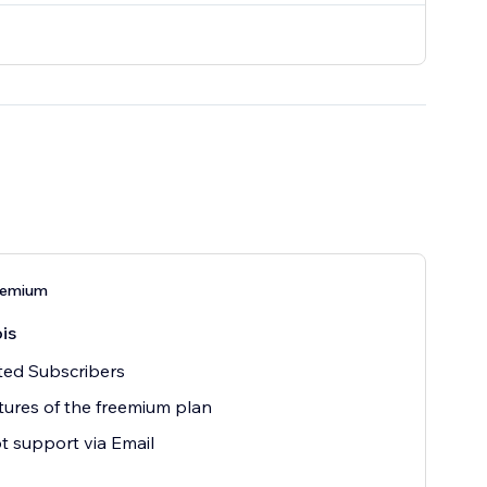
remium
is
ted Subscribers
atures of the freemium plan
 support via Email