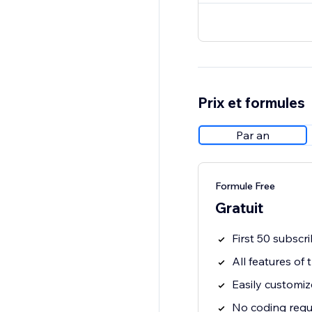
Prix et formules
Par an
Formule Free
Gratuit
First 50 subscri
All features of
Easily customiz
No coding requ