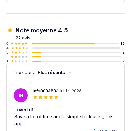
Note moyenne 4.5
22 avis
5
16
4
0
3
2
2
2
1
2
Trier par :
Plus récents
Info003483
/ Jul 14, 2026
IN
Loved it!!
Save a lot of time and a simple trick using this
app...