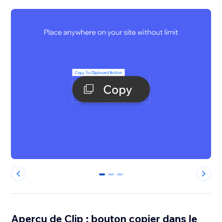
0
1
2
Aperçu de Clip : bouton copier dans le