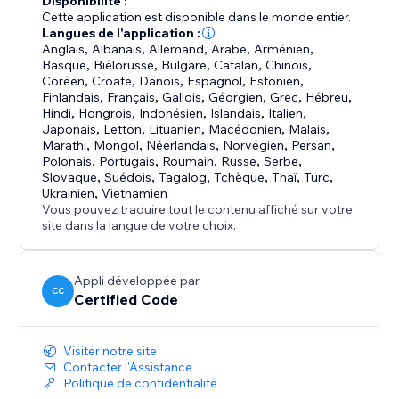
Disponibilité :
Cette application est disponible dans le monde entier.
Langues de l'application :
Anglais
,
Albanais
,
Allemand
,
Arabe
,
Arménien
,
Basque
,
Biélorusse
,
Bulgare
,
Catalan
,
Chinois
,
Coréen
,
Croate
,
Danois
,
Espagnol
,
Estonien
,
Finlandais
,
Français
,
Gallois
,
Géorgien
,
Grec
,
Hébreu
,
Hindi
,
Hongrois
,
Indonésien
,
Islandais
,
Italien
,
Japonais
,
Letton
,
Lituanien
,
Macédonien
,
Malais
,
Marathi
,
Mongol
,
Néerlandais
,
Norvégien
,
Persan
,
Polonais
,
Portugais
,
Roumain
,
Russe
,
Serbe
,
Slovaque
,
Suédois
,
Tagalog
,
Tchèque
,
Thaï
,
Turc
,
Ukrainien
,
Vietnamien
Vous pouvez traduire tout le contenu affiché sur votre
site dans la langue de votre choix.
Appli développée par
CC
Certified Code
Visiter notre site
Contacter l'Assistance
Politique de confidentialité