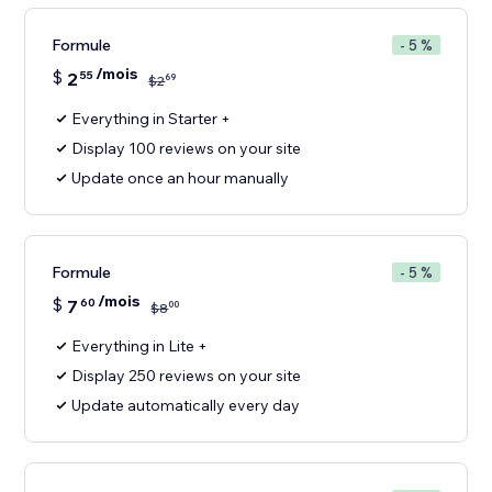
Formule
- 5 %
/mois
$
2
55
69
$
2
Everything in Starter +
Display 100 reviews on your site
Update once an hour manually
Formule
- 5 %
/mois
$
7
60
00
$
8
Everything in Lite +
Display 250 reviews on your site
Update automatically every day