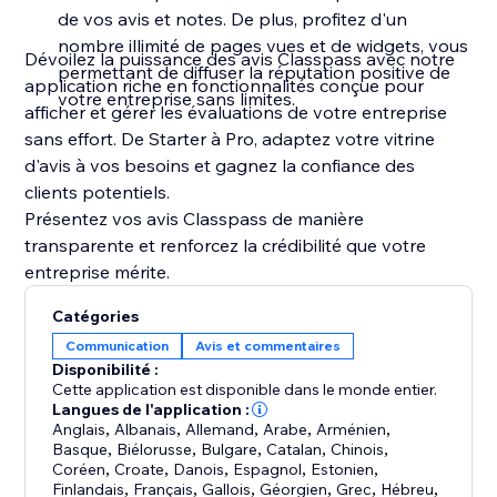
de vos avis et notes. De plus, profitez d'un
nombre illimité de pages vues et de widgets, vous
Dévoilez la puissance des avis Classpass avec notre
permettant de diffuser la réputation positive de
application riche en fonctionnalités conçue pour
votre entreprise sans limites.
afficher et gérer les évaluations de votre entreprise
sans effort. De Starter à Pro, adaptez votre vitrine
d'avis à vos besoins et gagnez la confiance des
clients potentiels.
Présentez vos avis Classpass de manière
transparente et renforcez la crédibilité que votre
entreprise mérite.
Catégories
Communication
Avis et commentaires
Disponibilité :
Cette application est disponible dans le monde entier.
Langues de l'application :
Anglais
,
Albanais
,
Allemand
,
Arabe
,
Arménien
,
Basque
,
Biélorusse
,
Bulgare
,
Catalan
,
Chinois
,
Coréen
,
Croate
,
Danois
,
Espagnol
,
Estonien
,
Finlandais
,
Français
,
Gallois
,
Géorgien
,
Grec
,
Hébreu
,