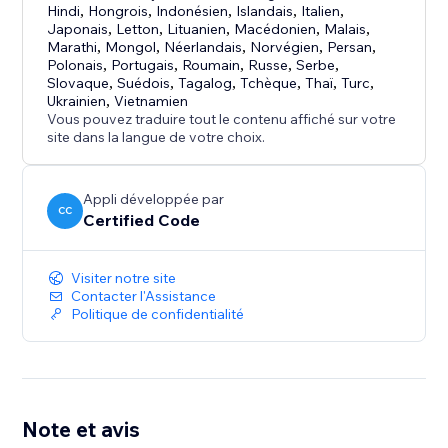
Hindi
,
Hongrois
,
Indonésien
,
Islandais
,
Italien
,
Japonais
,
Letton
,
Lituanien
,
Macédonien
,
Malais
,
Marathi
,
Mongol
,
Néerlandais
,
Norvégien
,
Persan
,
Polonais
,
Portugais
,
Roumain
,
Russe
,
Serbe
,
Slovaque
,
Suédois
,
Tagalog
,
Tchèque
,
Thaï
,
Turc
,
Ukrainien
,
Vietnamien
Vous pouvez traduire tout le contenu affiché sur votre
site dans la langue de votre choix.
Appli développée par
CC
Certified Code
Visiter notre site
Contacter l'Assistance
Politique de confidentialité
Note et avis