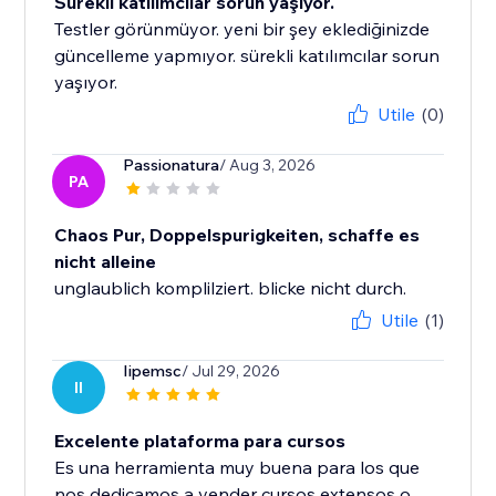
Sürekli katılımcılar sorun yaşıyor.
Testler görünmüyor. yeni bir şey eklediğinizde
güncelleme yapmıyor. sürekli katılımcılar sorun
yaşıyor.
Utile
(0)
Passionatura
/ Aug 3, 2026
PA
Chaos Pur, Doppelspurigkeiten, schaffe es
nicht alleine
unglaublich komplilziert. blicke nicht durch.
Utile
(1)
Iipemsc
/ Jul 29, 2026
II
Excelente plataforma para cursos
Es una herramienta muy buena para los que
nos dedicamos a vender cursos extensos o