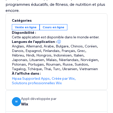
programmes éducatifs, de fitness, de nutrition et plus
encore.
Catégories
Vente en ligne
Cours en ligne
Disponibilité :
Cette application est disponible dans le monde entier.
Langues de l'application :
Anglais
,
Allemand
,
Arabe
,
Bulgare
,
Chinois
,
Coréen
,
Danois
,
Espagnol
,
Finlandais
,
Français
,
Grec
,
Hébreu
,
Hindi
,
Hongrois
,
Indonésien
,
Italien
,
Japonais
,
Lituanien
,
Malais
,
Néerlandais
,
Norvégien
,
Polonais
,
Portugais
,
Roumain
,
Russe
,
Suédois
,
Tagalog
,
Tchèque
,
Thaï
,
Turc
,
Ukrainien
,
Vietnamien
À l'affiche dans :
Hipaa Supported Apps
,
Créée par Wix
,
Solutions professionnelles Wix
Appli développée par
W
Wix