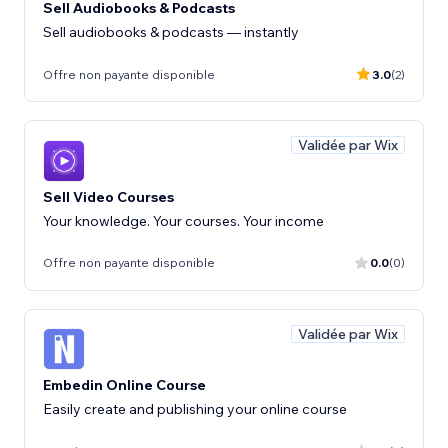
Sell Audiobooks & Podcasts
Sell audiobooks & podcasts — instantly
Offre non payante disponible
3.0
(2)
Validée par Wix
Sell Video Courses
Your knowledge. Your courses. Your income
Offre non payante disponible
0.0
(0)
Validée par Wix
Embedin Online Course
Easily create and publishing your online course