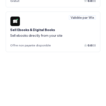
Gratuit
0.0
(0)
Validée par Wix
Sell Ebooks & Digital Books
Sell ebooks directly from your site
Offre non payante disponible
0.0
(0)