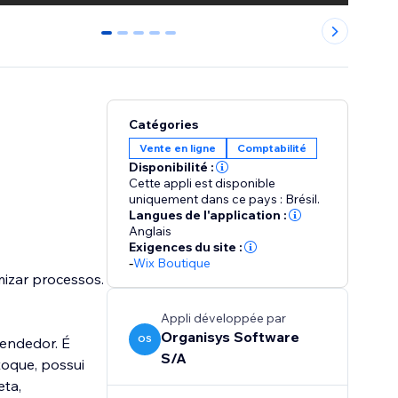
0
1
2
3
4
Catégories
Vente en ligne
Comptabilité
Disponibilité :
Cette appli est disponible
uniquement dans ce pays : Brésil.
Langues de l'application :
Anglais
Exigences du site :
-
Wix Boutique
mizar processos.
Appli développée par
Organisys Software
OS
eendedor. É
S/A
eta,