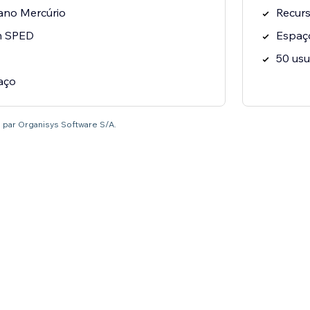
ano Mercúrio
Recurs
m SPED
Espaç
50 usu
aço
é par Organisys Software S/A.