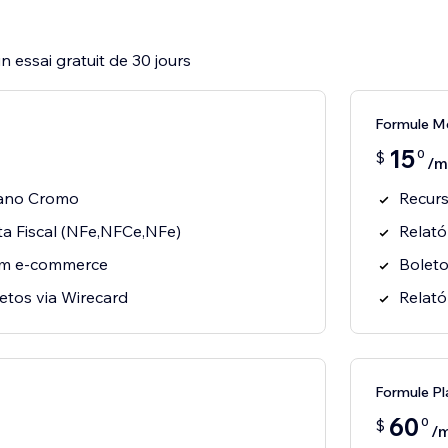
 essai gratuit de 30 jours
Formule M
15
0
$
/m
lano Cromo
Recurs
a Fiscal (NFe,NFCe,NFe)
Relató
om e-commerce
Boleto
etos via Wirecard
Relató
Formule Pl
60
0
$
/