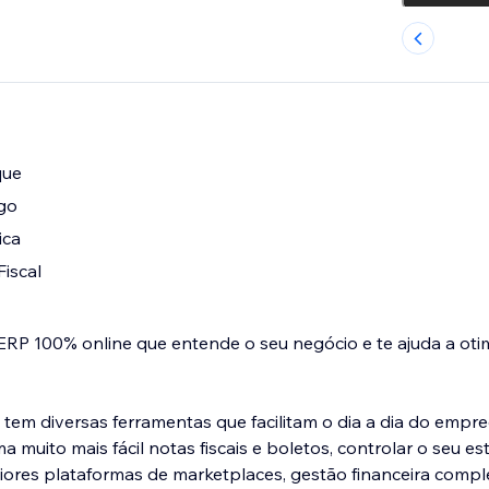
que
go
ica
iscal
ERP 100% online que entende o seu negócio e te ajuda a oti
 tem diversas ferramentas que facilitam o dia a dia do empr
l notas fiscais e boletos, controlar o seu estoque, possui
ores plataformas de marketplaces, gestão financeira compl