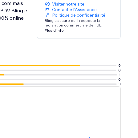
a com mais
Visiter notre site
Contacter l'Assistance
 PDV Bling e
Politique de confidentialité
00% online.
Bling s'assure qu'il respecte la
législation commerciale de l'UE.
Plus d'info
9
0
1
0
3