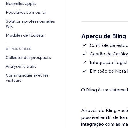
Conversion
Solutions d'entreposage
Nouvelles applis
PDF
Effets sur images
Chat
Dropshipping
Partage de fichiers
Populaires ce mois‑ci
Boutons et menus
Commentaires
Tarifs et abonnement
Actualités
Bannières et badges
Solutions professionnelles 
Téléphone
Financement participatif
Wix
Services de contenu
Calculateurs
Communauté
Alimentation et boissons
Aperçu de Bling
Modules de l'Éditeur
Effets de texte
Rechercher
Avis et commentaires
Météo
Controle de esto
CRM
APPLIS UTILES
Graphiques et tableaux
Gestão de Catálo
Collecter des prospects
Integração Logíst
Analyser le trafic
Emissão de Nota F
Communiquer avec les 
visiteurs
O Bling é um sistema 
Através do Bling você
possível emitir de forma muito mais fáci
integração com as mai