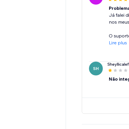
Problema
Já falei
nos meus
O suporte
Lire plus
Sheyllicalef
SH
Não inte