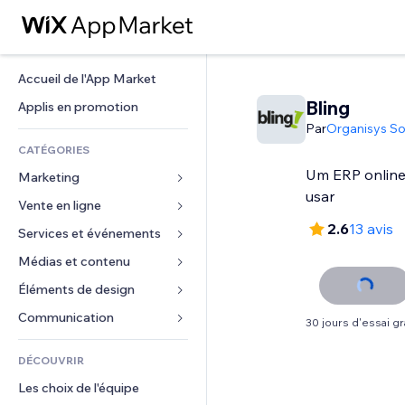
Accueil de l'App Market
Bling
Applis en promotion
Par
Organisys So
CATÉGORIES
Um ERP online e
Marketing
usar
Vente en ligne
Publicités
2.6
13 avis
Mobile
Services et événements
Applis pour les boutiques
Données analytiques
Expédition et livraison
Médias et contenu
Hôtels
Réseaux sociaux
Boutons Vente
Événements
Éléments de design
Galerie
Référencement (SEO)
Cours en ligne
Restaurants
Musique
Cartes et navigation
Communication 
30 jours d'essai gr
Engagement
Impression à la demande
Immobilier
Podcasts
Confidentialité
Formulaires
Classement de sites
Comptabilité
DÉCOUVRIR
Réservations
Photographie
Horloge
Blog
E-mail
Coupons et fidélisation
Les choix de l'équipe
Vidéo
Modèles de pages
Sondages