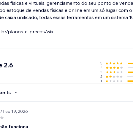
as físicas e virtuais, gerenciamento do seu ponto de vend
ando estoque de vendas físicas e online em um só lugar com o
 caixa unificado, todas essas ferramentas em um sistema 1
.br/planos-e-precos/wix
5
 2.6
4
3
2
1
cents
1
/ Feb 19, 2026
 não funciona