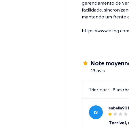
gerenciamento de vend
facilidade, sincroniz
mantendo um frente de
https://www.bling.com
Note moyenne
13 avis
Trier par :
Plus ré
Isabella90
IS
Terrível,