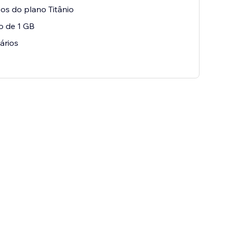
os do plano Titânio
o de 1 GB
ários