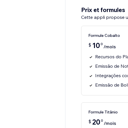
Prix et formules
Cette appli propose un
Formule Cobalto
10
0
$
/mois
Recursos do P
Emissão de Not
Integrações c
Emissão de Bol
Formule Titânio
20
0
$
/mois