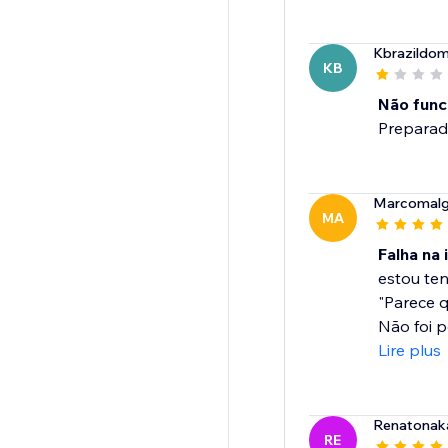
Kbrazildom
KB
Não func
Preparado
Marcomalg
MA
Falha na 
estou te
"Parece q
Não foi po
Lire plus
Renatona
RE