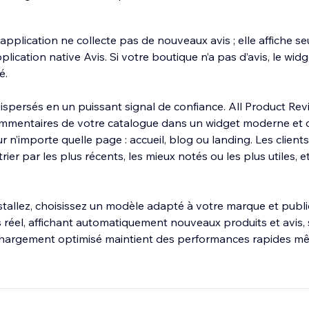
application ne collecte pas de nouveaux avis ; elle affiche s
plication native Avis. Si votre boutique n’a pas d’avis, le wid
é.
dispersés en un puissant signal de confiance. All Product Re
ommentaires de votre catalogue dans un widget moderne et 
 n’importe quelle page : accueil, blog ou landing. Les clien
rier par les plus récents, les mieux notés ou les plus utiles, 
installez, choisissez un modèle adapté à votre marque et publi
réel, affichant automatiquement nouveaux produits et avis, 
 chargement optimisé maintient des performances rapides m