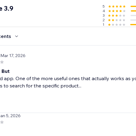
5
 3.9
4
3
2
1
cents
 Mar 17, 2026
 But
od app. One of the more useful ones that actually works as 
rs to search for the specific product...
Jan 5, 2026