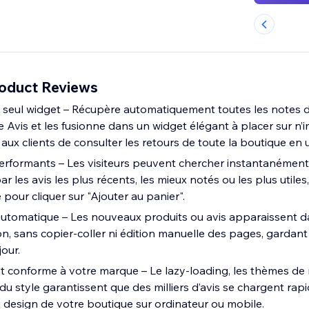
roduct Reviews
un seul widget – Récupère automatiquement toutes les notes 
ve Avis et les fusionne dans un widget élégant à placer sur n’
ux clients de consulter les retours de toute la boutique en u
performants – Les visiteurs peuvent chercher instantanémen
par les avis les plus récents, les mieux notés ou les plus utiles
pour cliquer sur "Ajouter au panier".
utomatique – Les nouveaux produits ou avis apparaissent d
on, sans copier-coller ni édition manuelle des pages, gardan
jour.
et conforme à votre marque – Le lazy-loading, les thèmes de 
u style garantissent que des milliers d’avis se chargent rap
design de votre boutique sur ordinateur ou mobile.