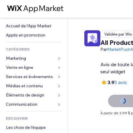
Accueil de l'App Market
Validée par Wix
Applis en promotion
All Produc
Par
MarketPush
CATÉGORIES
Marketing
Avis de toute 
Vente en ligne
Publicités
seul widget
Mobile
Services et événements
Applis pour les boutiques
3.9
5 avis
Données analytiques
Expédition et livraison
Médias et contenu
Hôtels
Réseaux sociaux
Boutons Vente
Événements
Éléments de design
Galerie
Référencement (SEO)
Cours en ligne
Restaurants
Musique
Cartes et navigation
Communication 
Engagement
Impression à la demande
Immobilier
Podcasts
Confidentialité
Formulaires
À partir de 3,99 $ 
Classement de sites
Comptabilité
DÉCOUVRIR
Réservations
Photographie
Horloge
Blog
E-mail
Coupons et fidélisation
Les choix de l'équipe
Vidéo
Modèles de pages
Sondages