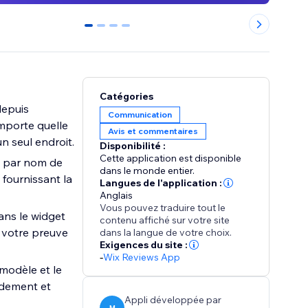
0
1
2
3
Catégories
depuis
Communication
importe quelle
Avis et commentaires
n seul endroit.
Disponibilité :
Cette application est disponible
t par nom de
dans le monde entier.
, fournissant la
Langues de l'application :
Anglais
Vous pouvez traduire tout le
ans le widget
contenu affiché sur votre site
t votre preuve
dans la langue de votre choix.
Exigences du site :
-
Wix Reviews App
modèle et le
idement et
Appli développée par
M