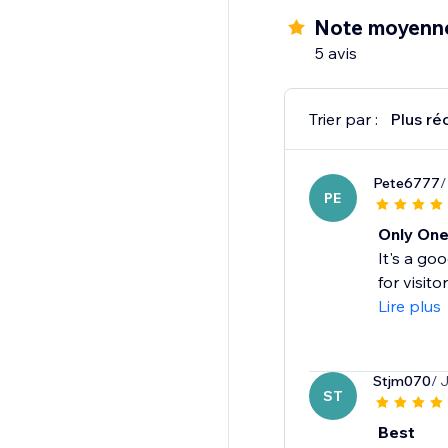
Note moyenne
5 avis
Trier par :
Plus ré
Pete6777
/
PE
Only One
It's a go
for visito
Lire plus
Stjm070
/ 
ST
Best