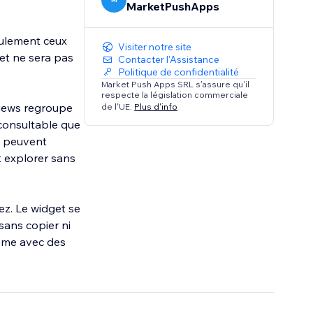
MarketPushApps
eulement ceux
Visiter notre site
get ne sera pas
Contacter l'Assistance
Politique de confidentialité
Market Push Apps SRL s'assure qu'il
respecte la législation commerciale
views regroupe
de l'UE.
Plus d'info
consultable que
ts peuvent
et explorer sans
ez. Le widget se
sans copier ni
ême avec des