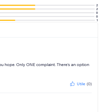
2
2
0
0
1
you hope. Only ONE complaint. There's an option
Utile
(0)