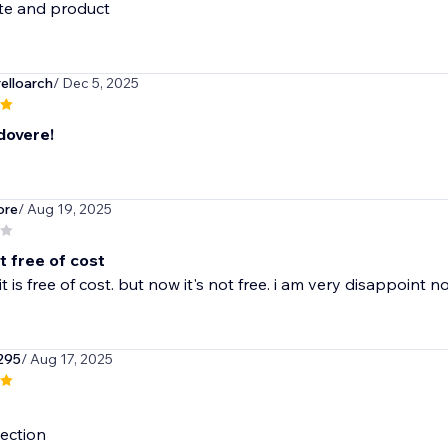
ite and product
elloarch
/ Dec 5, 2025
 dovere!
ore
/ Aug 19, 2025
t free of cost
t is free of cost. but now it's not free. i am very disappoint n
295
/ Aug 17, 2025