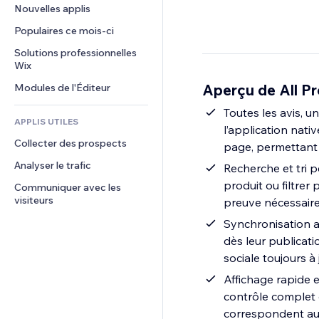
Conversion
Solutions d'entreposage
Nouvelles applis
PDF
Effets sur images
Chat
Dropshipping
Partage de fichiers
Populaires ce mois‑ci
Boutons et menus
Commentaires
Tarifs et abonnement
Actualités
Bannières et badges
Solutions professionnelles 
Téléphone
Financement participatif
Wix
Services de contenu
Calculateurs
Communauté
Alimentation et boissons
Aperçu de All P
Modules de l'Éditeur
Effets de texte
Rechercher
Avis et commentaires
Météo
Toutes les avis, 
CRM
APPLIS UTILES
l’application nati
Graphiques et tableaux
Collecter des prospects
page, permettant a
Analyser le trafic
Recherche et tri 
produit ou filtrer 
Communiquer avec les 
visiteurs
preuve nécessaire 
Synchronisation a
dès leur publicati
sociale toujours à 
Affichage rapide 
contrôle complet d
correspondent au 