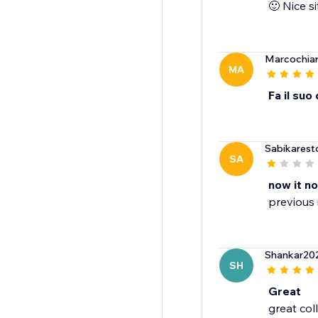
🙂 Nice s
Marcochiar
MA
Fa il suo
Sabikarest
SA
now it no
previous i
Shankar20
SH
Great