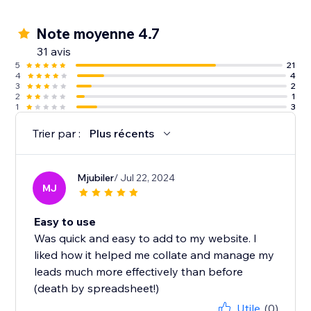
Note moyenne 4.7
31 avis
5
21
4
4
3
2
2
1
1
3
Trier par :
Plus récents
Mjubiler
/ Jul 22, 2024
MJ
Easy to use
Was quick and easy to add to my website. I
liked how it helped me collate and manage my
leads much more effectively than before
(death by spreadsheet!)
Utile
(0)