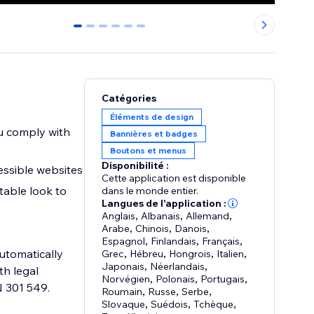
0
1
2
3
4
5
Catégories
Éléments de design
ou comply with
Bannières et badges
Boutons et menus
Disponibilité :
essible websites
Cette application est disponible
table look to
dans le monde entier.
Langues de l'application :
Anglais
,
Albanais
,
Allemand
,
Arabe
,
Chinois
,
Danois
,
Espagnol
,
Finlandais
,
Français
,
utomatically
Grec
,
Hébreu
,
Hongrois
,
Italien
,
Japonais
,
Néerlandais
,
th legal
Norvégien
,
Polonais
,
Portugais
,
 301 549.
Roumain
,
Russe
,
Serbe
,
Slovaque
,
Suédois
,
Tchèque
,