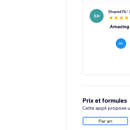
Shanid76
/
SH
Amazing
AC
Prix et formules
Cette appli propose un
Par an