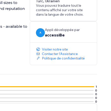
Turc
,
Ukrainien
l sizes to
Vous pouvez traduire tout le
nd reputation
contenu affiché sur votre site
dans la langue de votre choix.
s - available to
Appli développée par
A
accessiBe
Visiter notre site
Contacter l'Assistance
Politique de confidentialité
1
0
0
0
0