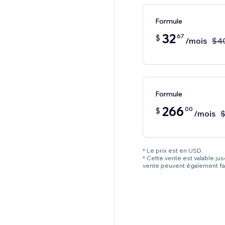
Formule
32
67
$
/mois
$
4
Formule
266
00
$
/mois
* Le prix est en USD.
* Cette vente est valable ju
vente peuvent également fai