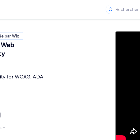
ée par Wix
: Web
ty
lity for WCAG, ADA
uit