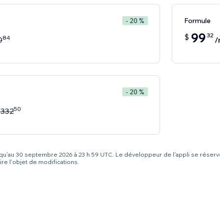
Formule
- 20 %
99
32
$
84
0
/
- 20 %
50
$
332
squ'au 30 septembre 2026 à 23 h 59 UTC. Le développeur de l'appli se réserve
re l'objet de modifications.