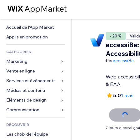
Accueil de l'App Market
- 20 %
Valid
Applis en promotion
accessiBe
CATÉGORIES
Accessibili
Par
accessiBe
Marketing
Vente en ligne
Publicités
Web accessibi
Mobile
Services et événements
Applis pour les boutiques
& EAA
Données analytiques
Expédition et livraison
Médias et contenu
Hôtels
5.0
1 avis
Réseaux sociaux
Boutons Vente
Événements
Éléments de design
Galerie
Référencement (SEO)
Cours en ligne
Restaurants
Musique
Cartes et navigation
Communication 
Engagement
Impression à la demande
Immobilier
Podcasts
Confidentialité
Formulaires
Classement de sites
Comptabilité
DÉCOUVRIR
Réservations
Photographie
Horloge
Blog
7 jours d'essai grat
E-mail
Coupons et fidélisation
Les choix de l'équipe
Vidéo
Modèles de pages
Sondages