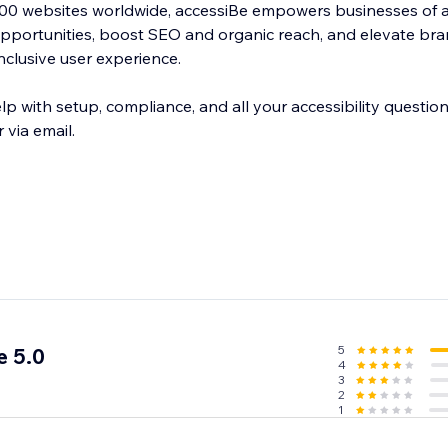
00 websites worldwide, accessiBe empowers businesses of al
pportunities, boost SEO and organic reach, and elevate bra
nclusive user experience.
lp with setup, compliance, and all your accessibility question
 via email.
5
e 5.0
4
3
2
1