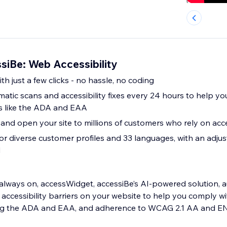
siBe: Web Accessibility
h just a few clicks - no hassle, no coding
matic scans and accessibility fixes every 24 hours to help y
s like the ADA and EAA
k and open your site to millions of customers who rely on acc
or diverse customer profiles and 33 languages, with an adjus
d
 always on, accessWidget, accessiBe’s AI-powered solution, a
accessibility barriers on your website to help you comply wi
ing the ADA and EAA, and adherence to WCAG 2.1 AA and EN