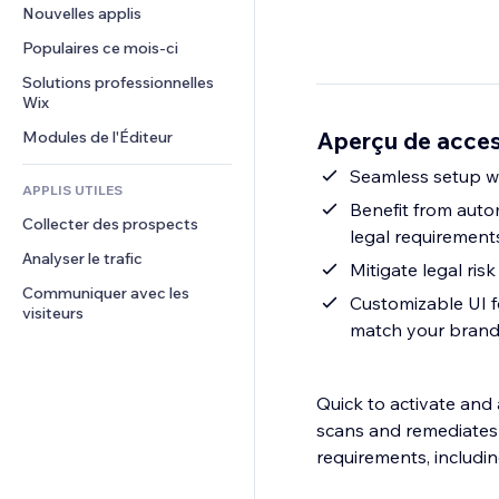
Conversion
Solutions d'entreposage
Nouvelles applis
PDF
Effets sur images
Chat
Dropshipping
Partage de fichiers
Populaires ce mois‑ci
Boutons et menus
Commentaires
Tarifs et abonnement
Actualités
Bannières et badges
Solutions professionnelles 
Téléphone
Financement participatif
Wix
Services de contenu
Calculateurs
Communauté
Alimentation et boissons
Aperçu de acces
Modules de l'Éditeur
Effets de texte
Rechercher
Avis et commentaires
Météo
Seamless setup wit
CRM
APPLIS UTILES
Graphiques et tableaux
Benefit from auto
Collecter des prospects
legal requirement
Analyser le trafic
Mitigate legal ris
Communiquer avec les 
Customizable UI f
visiteurs
match your bran
Quick to activate and
scans and remediates 
requirements, includ