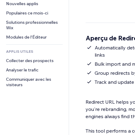
Conversion
Solutions d'entreposage
Nouvelles applis
PDF
Effets sur images
Chat
Dropshipping
Partage de fichiers
Populaires ce mois‑ci
Boutons et menus
Commentaires
Tarifs et abonnement
Actualités
Bannières et badges
Solutions professionnelles 
Téléphone
Financement participatif
Wix
Services de contenu
Calculateurs
Communauté
Alimentation et boissons
Aperçu de Redir
Modules de l'Éditeur
Effets de texte
Rechercher
Avis et commentaires
Météo
Automatically det
CRM
APPLIS UTILES
links
Graphiques et tableaux
Collecter des prospects
Bulk import and m
Analyser le trafic
Group redirects b
Communiquer avec les 
Track and update 
visiteurs
Redirect URL helps yo
you're rebranding, mov
engines always find th
This tool performs a 