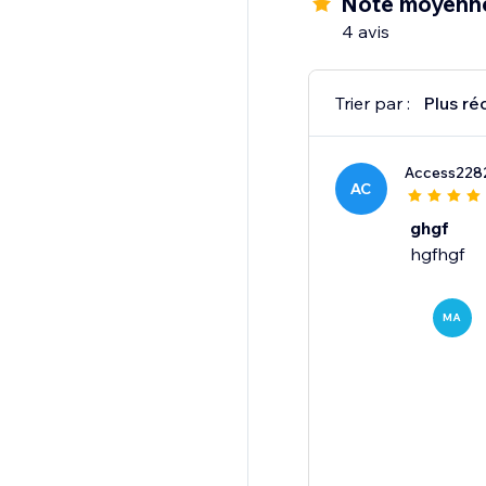
Note moyenn
4 avis
Trier par :
Plus ré
Access228
AC
ghgf
hgfhgf
MA