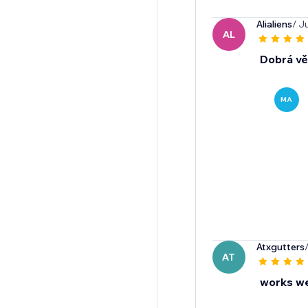
Alialiens
/ J
AL
Dobrá vě
MA
Atxgutters
AT
works we