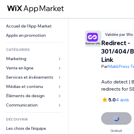
Accueil de l'App Market
Validée par Wix
Applis en promotion
Redirect -
CATÉGORIES
301/404/B
Link
Marketing
Par
MakkPress T
Vente en ligne
Publicités
Mobile
Services et événements
Applis pour les boutiques
Auto detect | B
Données analytiques
Expédition et livraison
Médias et contenu
Hôtels
redirects for 
Réseaux sociaux
Boutons Vente
Événements
Éléments de design
Galerie
5.0
4 avis
Référencement (SEO)
Cours en ligne
Restaurants
Musique
Cartes et navigation
Communication 
Engagement
Impression à la demande
Immobilier
Podcasts
Confidentialité
Formulaires
Classement de sites
Comptabilité
DÉCOUVRIR
Réservations
Photographie
Horloge
Blog
E-mail
Coupons et fidélisation
Les choix de l'équipe
Vidéo
Modèles de pages
Sondages
Gratuit