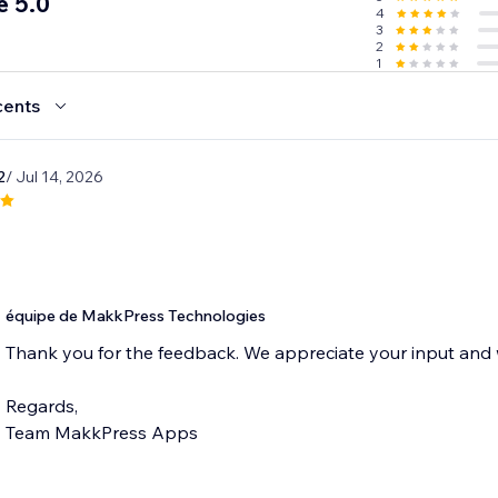
e 5.0
4
3
2
1
cents
2
/ Jul 14, 2026
équipe de MakkPress Technologies
Thank you for the feedback. We appreciate your input and wi
Regards,
Team MakkPress Apps