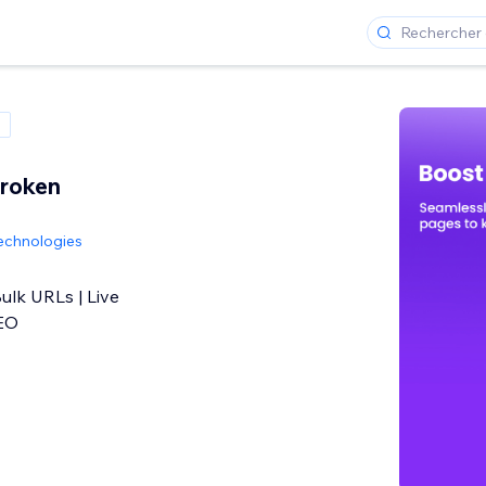
roken
echnologies
ulk URLs | Live
SEO