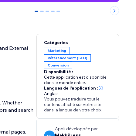
0
1
2
3
4
Catégories
 and External
Marketing
Référencement (SEO)
Conversion
Disponibilité :
Cette application est disponible
dans le monde entier.
Langues de l'application :
Anglais
Vous pouvez traduire tout le
e. Whether
contenu affiché sur votre site
tors and search
dans la langue de votre choix.
Appli développée par
ernal pages,
MakkPress
MT