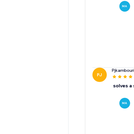
MA
Pjkambour
PJ
solves a 
MA