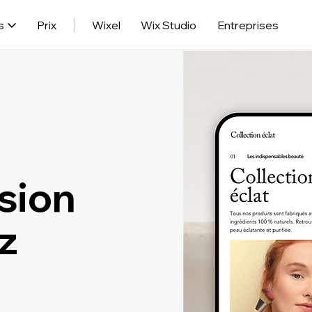
s
Prix
Wixel
Wix Studio
Entreprises
rsion
z