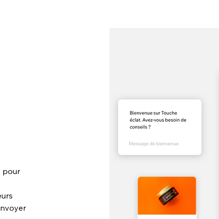
 pour
eurs
 envoyer