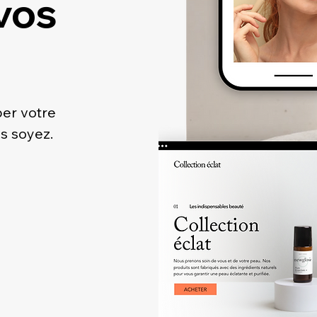
vos
per votre
s soyez.