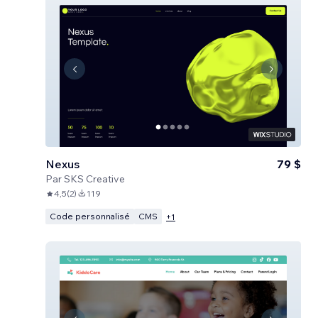
Nexus
79 $
Par
SKS Creative
4,5
(
2
)
119
Code personnalisé
CMS
+
1