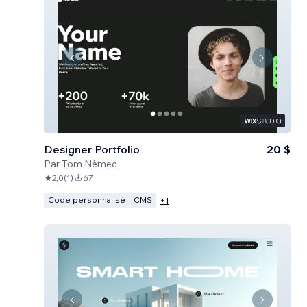
Designer Portfolio
20 $
Par
Tom Němec
2,0
(
1
)
67
Code personnalisé
CMS
+
1