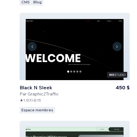
CMS
Blog
Black N Sleek
450 $
Par
Graphic2Traffic
1,0
(
1
)
15
Espace membres