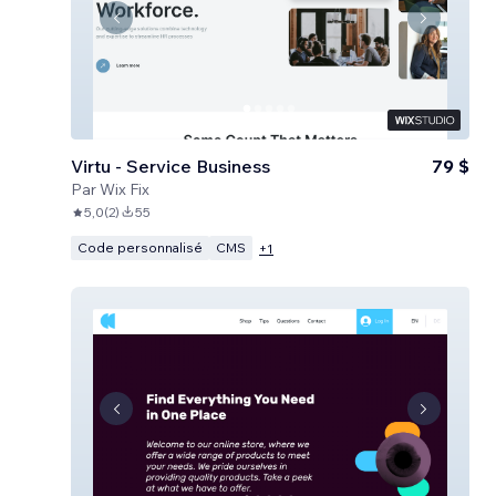
Virtu - Service Business
79 $
Par
Wix Fix
5,0
(
2
)
55
Code personnalisé
CMS
+
1