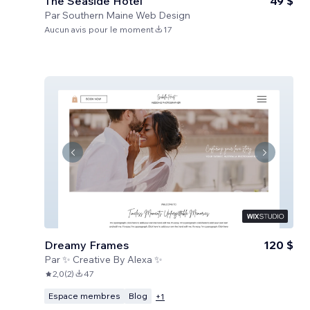
The Seaside Hotel
49 $
Par
Southern Maine Web Design
Aucun avis pour le moment
17
Dreamy Frames
120 $
Par
✨ Creative By Alexa ✨
2,0
(
2
)
47
Espace membres
Blog
+
1