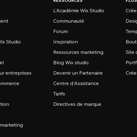
RESSOURCES
PLUS
L'Académie Wix Studio
Créer
ent
Communauté
Desi
Forum
Temp
ix Studio
Inspiration
Bout
Ressources marketing
Site 
el
Blog Wix studio
Portf
ur entreprises
Devenir un Partenaire
Crée
commerce
Centre d'Assistance
Tarifs
stion
Directives de marque
 marketing