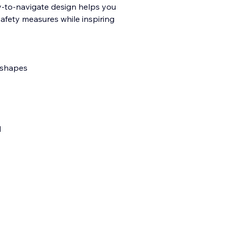
sy-to-navigate design helps you
safety measures while inspiring
 shapes
d