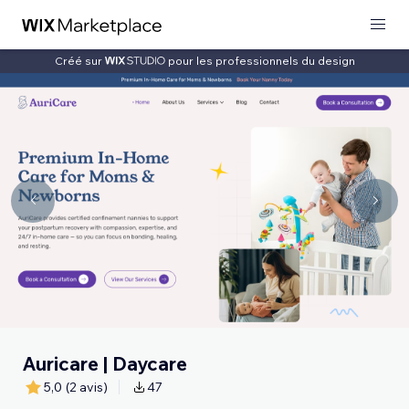
Créé sur
pour les professionnels du design
Auricare | Daycare
5,0
(2 avis)
47