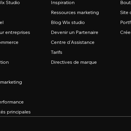
ix Studio
Inspiration
Bout
Ressources marketing
Site 
el
Blog Wix studio
Portf
ur entreprises
Devenir un Partenaire
Crée
commerce
Centre d'Assistance
Tarifs
stion
Directives de marque
 marketing
 performance
tés principales