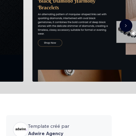
Template créé par
Adwire Agency