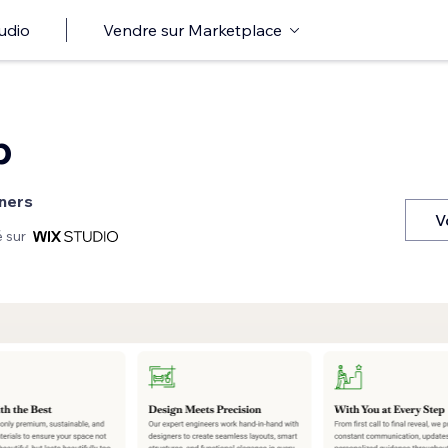
udio
Vendre sur Marketplace
b
ners
V
 sur