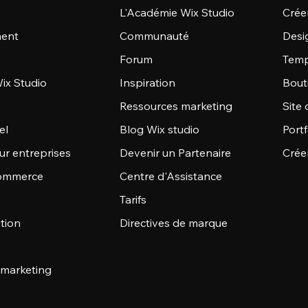
L'Académie Wix Studio
Créer
ent
Communauté
Desi
Forum
Temp
ix Studio
Inspiration
Bout
Ressources marketing
Site 
el
Blog Wix studio
Portf
ur entreprises
Devenir un Partenaire
Crée
commerce
Centre d'Assistance
Tarifs
stion
Directives de marque
 marketing