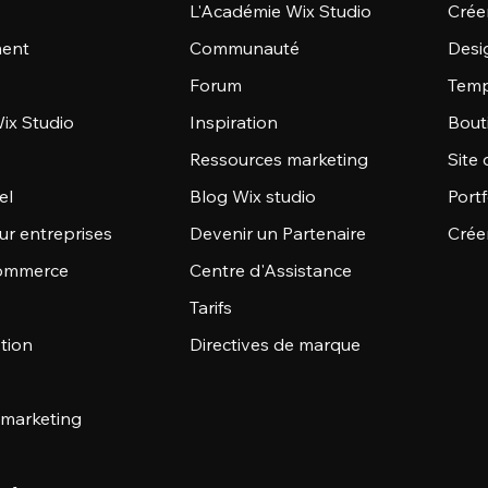
L'Académie Wix Studio
Créer
ent
Communauté
Desi
Forum
Temp
ix Studio
Inspiration
Bout
Ressources marketing
Site 
el
Blog Wix studio
Portf
ur entreprises
Devenir un Partenaire
Crée
commerce
Centre d'Assistance
Tarifs
stion
Directives de marque
 marketing