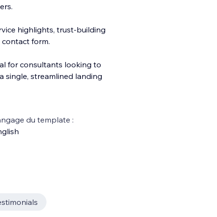
ers.
vice highlights, trust-building
n contact form.
al for c
onsultants looking to
 a single, streamlined landing
ngage du template :
glish
estimonials