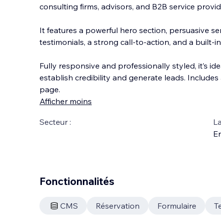
consulting firms, advisors, and B2B service provid
It features a powerful hero section, persuasive ser
testimonials, a strong call-to-action, and a built-i
Fully responsive and professionally styled, it’s ide
establish credibility and generate leads. Includes
page.
Afficher moins
Secteur :
La
En
Fonctionnalités
CMS
Réservation
Formulaire
T