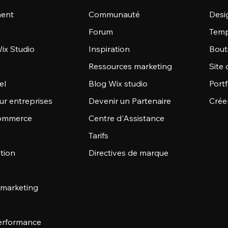
ent
Communauté
Desi
Forum
Temp
ix Studio
Inspiration
Bout
Ressources marketing
Site 
el
Blog Wix studio
Portf
ur entreprises
Devenir un Partenaire
Crée
commerce
Centre d'Assistance
Tarifs
stion
Directives de marque
 marketing
 performance