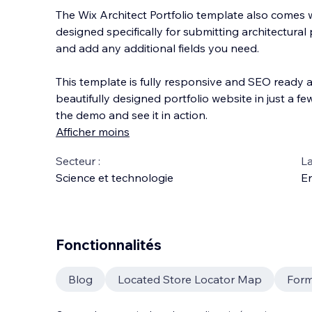
The Wix Architect Portfolio template also comes w
designed specifically for submitting architectural 
and add any additional fields you need.
This template is fully responsive and SEO ready a
beautifully designed portfolio website in just a f
the demo and see it in action.
Afficher moins
Secteur :
La
Science et technologie
En
Fonctionnalités
Blog
Located Store Locator Map
Form