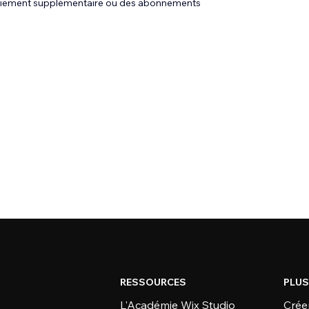
 paiement supplémentaire ou des abonnements
RESSOURCES
PLUS
L'Académie Wix Studio
Créer