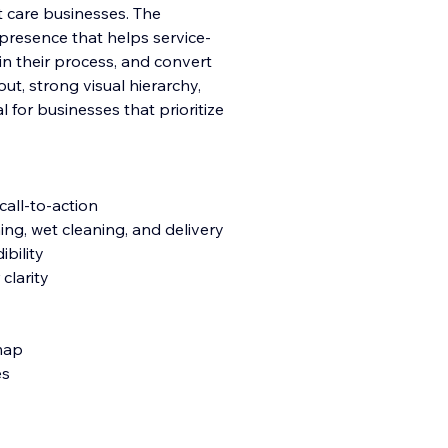
t care businesses. The
 presence that helps service-
n their process, and convert
out, strong visual hierarchy,
l for businesses that prioritize
call-to-action
ning, wet cleaning, and delivery
ibility
clarity
 map
es