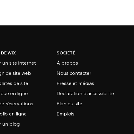
 DE WIX
SOCIÉTÉ
 un site internet
À propos
gn de site web
Nous contacter
lates de site
Presse et médias
ique en ligne
Déclaration d'accessibilité
de réservations
Plan du site
olio en ligne
Emplois
r un blog