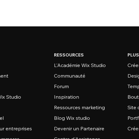
RESSOURCES
PLUS
L'Académie Wix Studio
Créer
ent
Communauté
Desi
Forum
Temp
ix Studio
Inspiration
Bout
Ressources marketing
Site 
el
Blog Wix studio
Portf
ur entreprises
Devenir un Partenaire
Crée