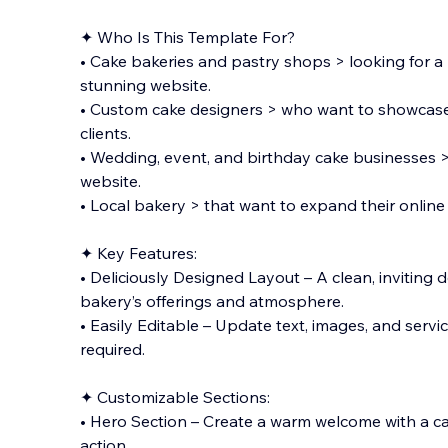
✦ Who Is This Template For?
• Cake bakeries and pastry shops > looking for a 
stunning website.
• Custom cake designers > who want to showcase 
clients.
• Wedding, event, and birthday cake businesses
website.
• Local bakery > that want to e
xpand their onlin
✦ Key Features:
• Deliciously Designed Layout – A clean, inviting 
bakery’s offerings and atmosphere.
• Easily Editable – Update text, images, and serv
required.
✦ Customizable Sections:
• Hero Section – Create a warm welcome with a ca
action.