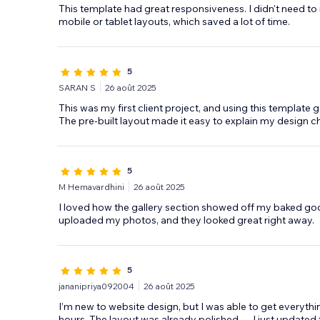
This template had great responsiveness. I didn't need t
mobile or tablet layouts, which saved a lot of time.
5
SARAN S
26 août 2025
This was my first client project, and using this template 
The pre-built layout made it easy to explain my design c
5
M Hemavardhini
26 août 2025
I loved how the gallery section showed off my baked goo
uploaded my photos, and they looked great right away.
5
jananipriya092004
26 août 2025
I’m new to website design, but I was able to get everyth
hours. The layout was already polished — I just updated 