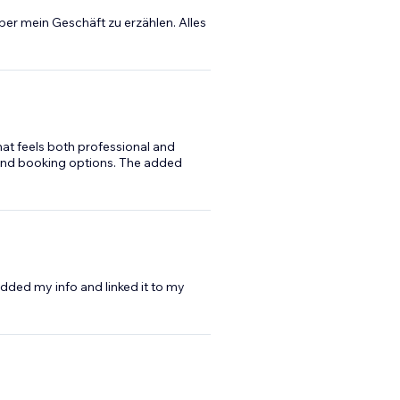
über mein Geschäft zu erzählen. Alles
that feels both professional and
o and booking options. The added
dded my info and linked it to my