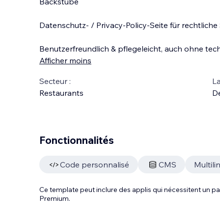
Backstube
Datenschutz- / Privacy-Policy-Seite für rechtliche
Benutzerfreundlich & pflegeleicht, auch ohne te
Afficher moins
Secteur :
La
Restaurants
D
Fonctionnalités
Code personnalisé
CMS
Multili
Ce template peut inclure des applis qui nécessitent un
Premium.