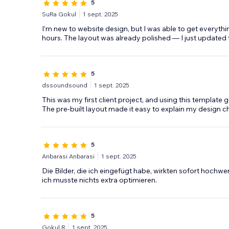
5
SuRa Gokul
1 sept. 2025
I’m new to website design, but I was able to get everyth
hours. The layout was already polished — I just updated 
5
dssoundsound
1 sept. 2025
This was my first client project, and using this template 
The pre-built layout made it easy to explain my design c
5
Anbarasi Anbarasi
1 sept. 2025
Die Bilder, die ich eingefügt habe, wirkten sofort hochw
ich musste nichts extra optimieren.
5
Gokul R
1 sept. 2025