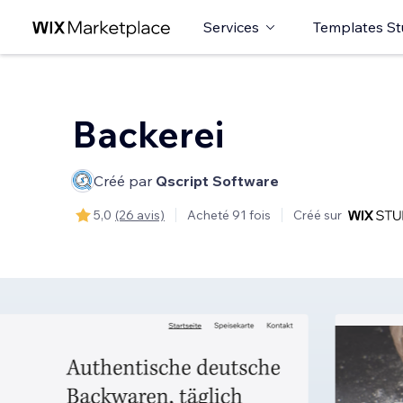
Services
Templates St
Backerei
Créé par
Qscript Software
5,0
(26 avis)
Acheté 91 fois
Créé sur