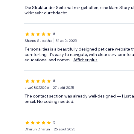
Die Struktur der Seite hat mir geholfen, eine klare Story 
wirkt sehr durchdacht.
5
Shamu Subaitha
31 août 2025
Personalities is a beautifully designed pet care website 
comforting. It’s easy to navigate, with clear service inf
educational and comm
...
Afficher plus
5
siva08022006
27 août 2025
The contact section was already well-designed — I just a
email. No coding needed.
5
Dharun Dharun
26 août 2025