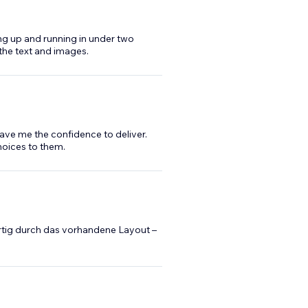
ing up and running in under two
the text and images.
gave me the confidence to deliver.
hoices to them.
ertig durch das vorhandene Layout –