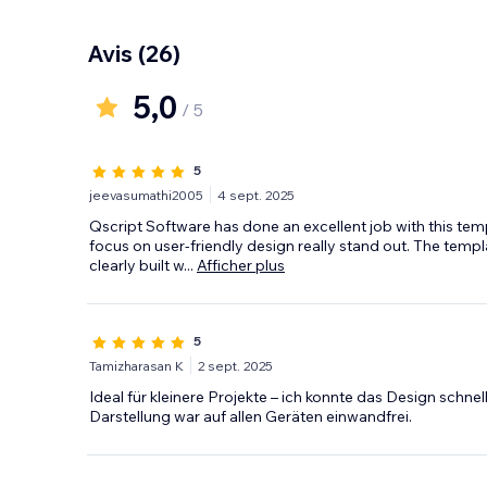
Avis
(26)
5,0
/ 5
5
jeevasumathi2005
4 sept. 2025
Qscript Software has done an excellent job with this temp
focus on user-friendly design really stand out. The templa
clearly built w
...
Afficher plus
5
Tamizharasan K
2 sept. 2025
Ideal für kleinere Projekte – ich konnte das Design schne
Darstellung war auf allen Geräten einwandfrei.