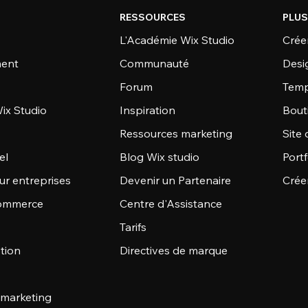
RESSOURCES
PLUS
L'Académie Wix Studio
Créer
ent
Communauté
Desi
Forum
Temp
ix Studio
Inspiration
Bout
Ressources marketing
Site 
el
Blog Wix studio
Portf
ur entreprises
Devenir un Partenaire
Crée
commerce
Centre d'Assistance
Tarifs
stion
Directives de marque
 marketing