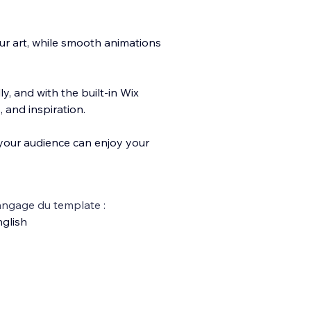
our art, while smooth animations
ly, and with the built-in Wix
, an
d inspiration.
o your audience can enjoy your
ngage du template :
glish