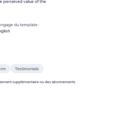
he perceived value of the
ngage du template :
glish
orm
Testimonials
 paiement supplémentaire ou des abonnements