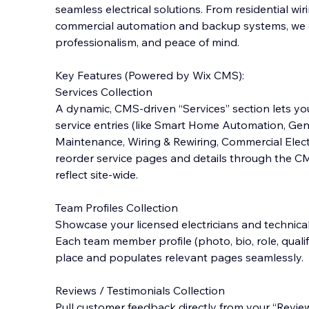
seamless electrical solutions. From residential wir
commercial automation and backup systems, we de
professionalism, and peace of mind.
Key Features (Powered by Wix CMS):
Services Collection
A dynamic, CMS-driven “Services” section let
s yo
service entries (like Smart Home Automation, Gener
Maintenance, Wiring & Rewiring, Commercial Electri
reorder service pages and details through the C
reflect site-wide.
Team Profiles Collection
Showcase your licensed electricians and technical 
Each team member profile (photo, bio, role, quali
place and populates relevant pages seamlessly.
Reviews / Testimonials Collection
Pull customer feedback directly from your “Review