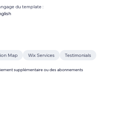
ngage du template :
glish
tion Map
Wix Services
Testimonials
 paiement supplémentaire ou des abonnements