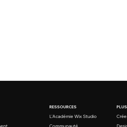
RESSOURCES
PLUS
L'Académie Wix Studio
Créer
ent
Communauté
Desi