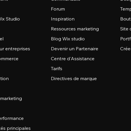
Forum
Temp
ix Studio
Inspiration
Bout
Ressources marketing
Site 
el
Blog Wix studio
Portf
ur entreprises
Devenir un Partenaire
Crée
commerce
Centre d'Assistance
Tarifs
stion
Directives de marque
 marketing
 performance
tés principales