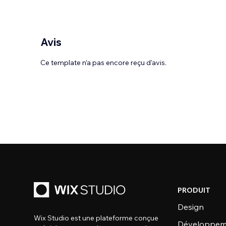
Avis
Ce template n’a pas encore reçu d'avis.
PRODUIT
Design
Wix Studio est une plateforme conçue
Développem