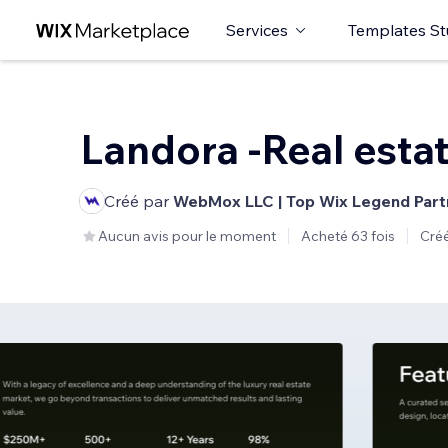
Services
Templates St
Landora -Real esta
Créé par
WebMox LLC | Top Wix Legend Part
Aucun avis pour le moment
Acheté 63 fois
Créé