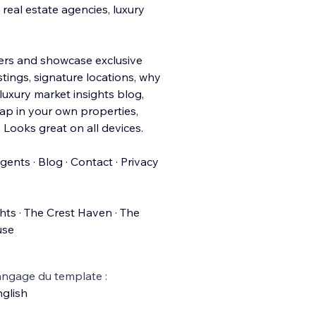
 real estate agencies, luxury
yers and showcase exclusive
stings, signature loca
tions, why
 luxury market insights blog,
ap in your own properties,
 Looks great on all devices.
ents · Blog · Contact · Privacy
hts · The Crest Haven · The
use
ngage du template :
glish