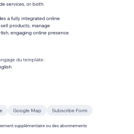
e services, or both.
des a fully integrated online
 sell products, manage
l
ish, engaging online presence
ngage du template :
glish
e
Google Map
Subscribe Form
 paiement supplémentaire ou des abonnements