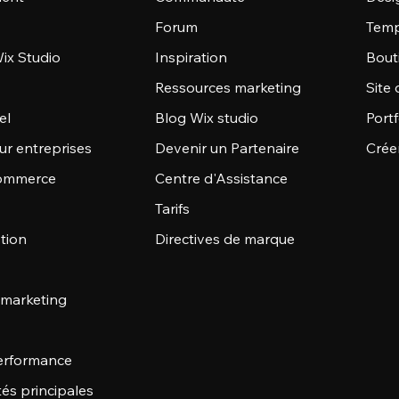
Forum
Temp
ix Studio
Inspiration
Bout
Ressources marketing
Site 
el
Blog Wix studio
Portf
ur entreprises
Devenir un Partenaire
Crée
commerce
Centre d'Assistance
Tarifs
stion
Directives de marque
 marketing
 performance
tés principales