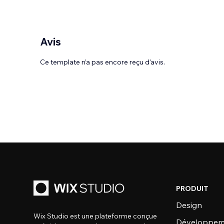
Avis
Ce template n’a pas encore reçu d'avis.
PRODUIT
Design
Wix Studio est une plateforme conçue
Développem