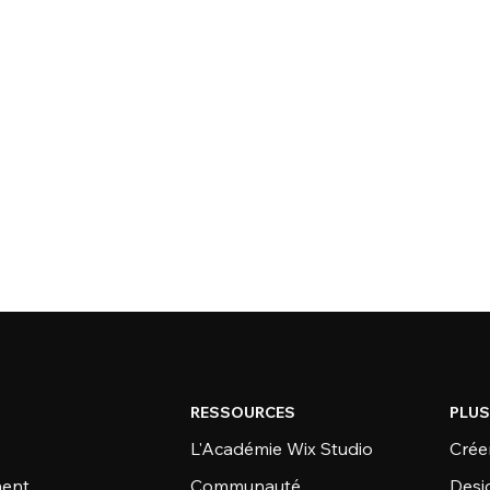
RESSOURCES
PLUS
L'Académie Wix Studio
Créer
ent
Communauté
Desi