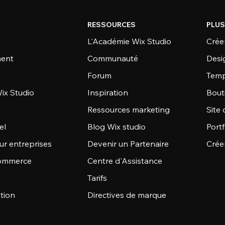
RESSOURCES
PLUS
L'Académie Wix Studio
Créer
ent
Communauté
Desi
Forum
Temp
ix Studio
Inspiration
Bout
Ressources marketing
Site 
el
Blog Wix studio
Portf
ur entreprises
Devenir un Partenaire
Crée
commerce
Centre d'Assistance
Tarifs
stion
Directives de marque