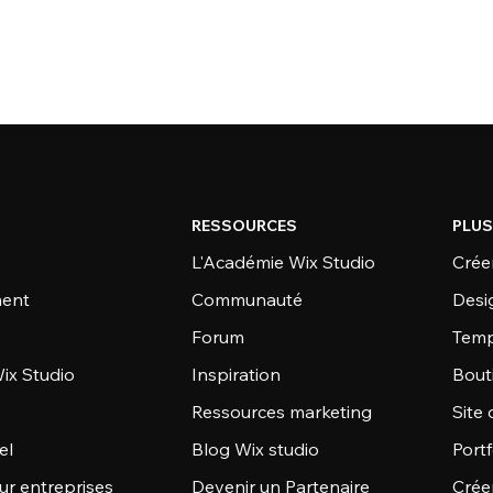
RESSOURCES
PLUS
L'Académie Wix Studio
Créer
ent
Communauté
Desi
Forum
Temp
ix Studio
Inspiration
Bout
Ressources marketing
Site 
el
Blog Wix studio
Portf
ur entreprises
Devenir un Partenaire
Crée