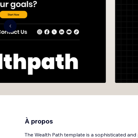
À propos
The Wealth Path template is a sophisticated and p