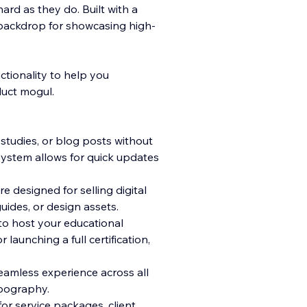
rd as they do. Built with a
d backdrop for showcasing high-
ctionality to help you
duct mogul.
 studies, or blog posts without
stem allows for quick updates
 designed for selling digital
uides, or design assets.
to host your educational
launching a full certification,
eamless experience across all
ypography.
or service packages, client