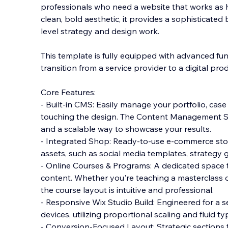
professionals who need a website that works as ha
clean, bold aesthetic, it provides a sophisticate
level strategy and design work.
This template is fully equipped with advanced fun
transition f
rom a service provider to a digital pro
Core Features:
- Built-in CMS: Easily manage your portfolio, case
touching the design. The Content Management Sy
and a scalable way to showcase your results.
- Integrated Shop: Ready-to-use e-commerce store
assets, such as social media templates, strategy g
- Online Courses & Programs: A dedicated space 
content. Whether you're teaching a masterclass or 
the course layout is intuitive and professional.
- Responsive Wix Studio Build: Engineered for a s
devices, utilizing proportional scaling and fluid t
- Conversion-Focused Layout: Strategic sections f