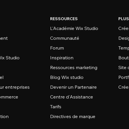
RESSOURCES
PLUS
L'Académie Wix Studio
Créer
ent
Communauté
Desi
Forum
Temp
ix Studio
Inspiration
Bout
Ressources marketing
Site 
el
Blog Wix studio
Portf
ur entreprises
Devenir un Partenaire
Crée
commerce
Centre d'Assistance
Tarifs
stion
Directives de marque